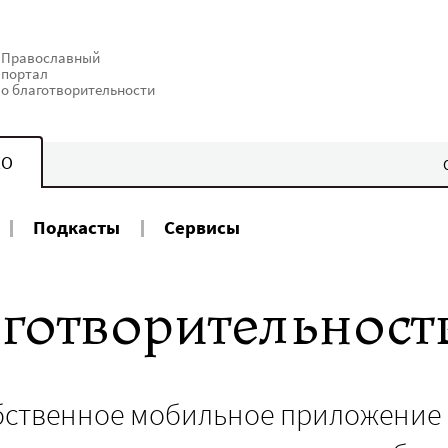
Православный
портал
о благотворительности
КО
Подкасты
Сервисы
готворительност
собственное мобильное приложение