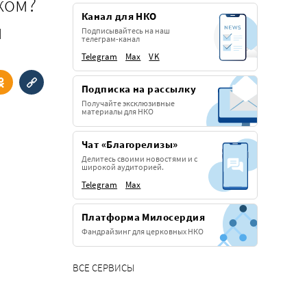
ком?
Канал для НКО
м
Подписывайтесь на наш
телеграм-канал
Telegram
Max
VK
Подписка на рассылку
Получайте эксклюзивные
материалы для НКО
Чат «Благорелизы»
Делитесь своими новостями и с
широкой аудиторией.
Telegram
Max
Платформа Милосердия
Фандрайзинг для церковных НКО
ВСЕ СЕРВИСЫ