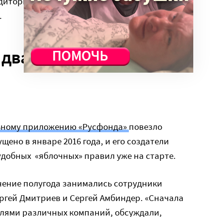
дитории о том, что для нее действительно
.
 два года
ьному приложению «Русфонда»
повезло
щено в январе 2016 года, и его создатели
удобных «яблочных» правил уже на старте.
чение полугода занимались сотрудники
ергей Дмитриев и Сергей Амбиндер. «Сначала
елями различных компаний, обсуждали,