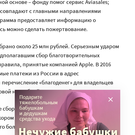
ой основе – фонду помог сервис Aviasales;
 совпадают с главными направлениями
грамма предоставляет информацию о
есь можно сделать пожертвование.
обрано около 25 млн рублей. Серьезным ударом
едполагавшим сбор благотворительных
равила, принятые компанией Apple. В 2016
ые платежи из России в адрес
 перечисление «благоденег» для владельцев
говой неудобной процедурой.
e сборов в приложении стало меньше, –
скором времени мы будем пересматривать цели
го более современным и актуальным. Но