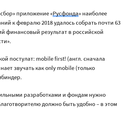
сбор» приложение «
Русфонда
» наиболее
вний к февралю 2018 удалось собрать почти 63
ий финансовый результат в российской
ти».
й постулат: mobile first! (англ. сначала
нает звучать как only mobile (только
мбиндер.
обильными разработками и фондам нужно
лаготворителю должно быть удобно – в этом