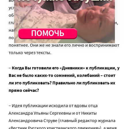
воспринимают как какую-то максиму. Я однажды
услышала, что на некоем коллоквиуме собираются
обсуждать «учение Шмемана о..», – у меня просто в
глазах потемнело! От такого выражения сам Шмеман,
наверное, сто раз в гробу перевернулся. Хотя умом я
понимаю, что это нормально, – видимо, так людям
понятнее. Они же не знали его лично и воспринимают
только через тексты.
–
Когда Вы готовили его «Дневники» к публикации, у
Вас не было каких-то сомнений, колебаний – стоит
ли это публиковать? Правильно ли публиковать их
прямо сейчас?
– Идея публикации исходила от вдовы отца
Александра Ульяны Сергеевны и от Никиты
Александровича Струве (главный редактор журнала
«Вестник Русского христианского движения»), а меня