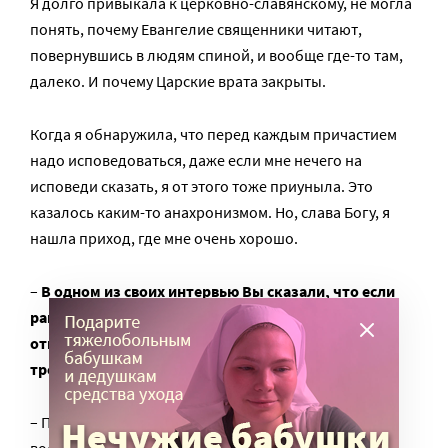
Я долго привыкала к церковно-славянскому, не могла
понять, почему Евангелие священники читают,
повернувшись в людям спиной, и вообще где-то там,
далеко. И почему Царские врата закрыты.
Когда я обнаружила, что перед каждым причастием
надо исповедоваться, даже если мне нечего на
исповеди сказать, я от этого тоже приуныла. Это
казалось каким-то анахронизмом. Но, слава Богу, я
нашла приход, где мне очень хорошо.
–
В одном из своих интервью Вы сказали, что если
раньше Вас тревожило враждебное отношение к
отцу Александру Шмеману, то теперь Вас скорее
тревожит его популярность. Почему?
– Потому что я вижу, что его ставят на пьедестал и