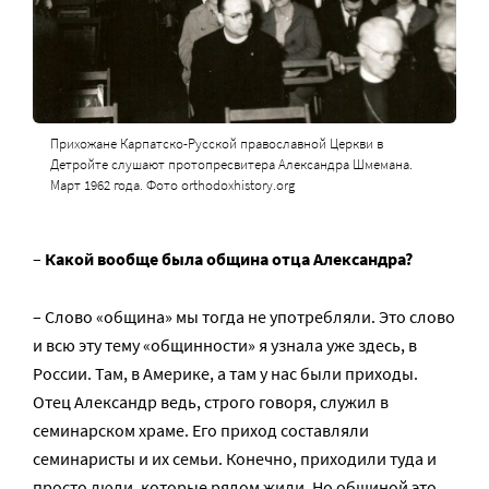
Прихожане Карпатско-Русской православной Церкви в
Детройте слушают протопресвитера Александра Шмемана.
Март 1962 года. Фото orthodoxhistory.org
–
Какой вообще была община отца Александра?
– Слово «община» мы тогда не употребляли. Это слово
и всю эту тему «общинности» я узнала уже здесь, в
России. Там, в Америке, а там у нас были приходы.
Отец Александр ведь, строго говоря, служил в
семинарском храме. Его приход составляли
семинаристы и их семьи. Конечно, приходили туда и
просто люди, которые рядом жили. Но общиной это