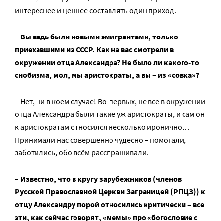
интереснее и ценнее составлять один приход.
–
Вы ведь были новыми
эмигрантами
, только
приехавшими из СССР. Как на вас смотрели в
окружении отца Александра? Не было ли какого-то
снобизма, мол, мы аристократы, а вы – из «совка»?
– Нет, ни в коем случае! Во-первых, не все в окружении
отца Александра были такие уж аристократы, и сам он
к аристократам относился несколько иронично…
Принимали нас совершенно чудесно – помогали,
заботились, обо всём расспрашивали.
–
Известно, что в кругу зарубежников (членов
Русской Православной Церкви Заграницей (РПЦЗ)) к
отцу Александру порой относились критически – все
эти, как сейчас говорят, «мемы» про «богословие с