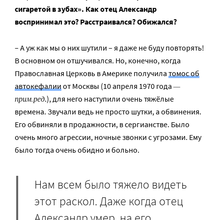
сигаретой в зубах». Как отец Александр
воспринимал это? Расстраивался? Обижался?
– А уж как мы о них шутили – я даже не буду повторять!
В основном он отшучивался. Но, конечно, когда
Православная Церковь в Америке получила
томос об
—
автокефалии
от Москвы (10 апреля 1970 года
прим.ред
.), для него наступили очень тяжёлые
времена. Звучали ведь не просто шутки, а обвинения.
Его обвиняли в продажности, в сергианстве. Было
очень много агрессии, ночные звонки с угрозами. Ему
было тогда очень обидно и больно.
Нам всем было тяжело видеть
этот раскол. Даже когда отец
Александр умер, на его