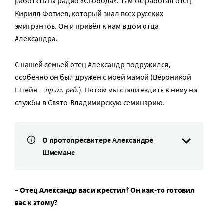
работать на радио «Свобода». Там же работал отец
Кирилл Фотиев, который знал всех русских
эмигрантов. Он и привёл к нам в дом отца
Александра.
С нашей семьей отец Александр подружился,
особенно он был дружен с моей мамой (Вероникой
– прим. ред.
.
Штейн
)
Потом мы стали ездить к нему на
службы в Свято-Владимирскую семинарию.
О протопресвитере Александре
Шмемане
–
Отец Александр вас и крестил?
Он как-то готовил
вас к этому?