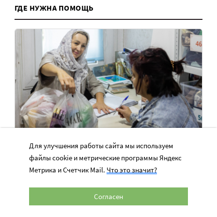
ГДЕ НУЖНА ПОМОЩЬ
Для улучшения работы сайта мы используем
35 семей ждут продуктовые наборы –
файлы cookie и метрические программы Яндекс
Метрика и Счетчик Mail.
Что это значит?
денег на еду не хватает
Центру «Нечаянная радость» в Сочи нужны средства,
Согласен
чтобы закупить продукты для бедняков