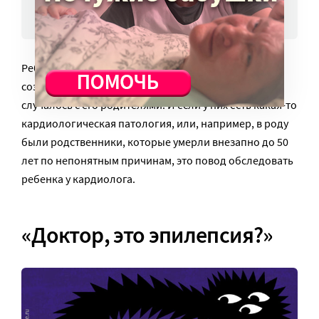
Когда надо насторожиться
Ребенок с большей вероятностью будет терять
сознание, утверждает детский невролог, если это
случалось с его родителями. И если у них есть какая-то
кардиологическая патология, или, например, в роду
были родственники, которые умерли внезапно до 50
лет по непонятным причинам, это повод обследовать
ребенка у кардиолога.
«Доктор, это эпилепсия?»