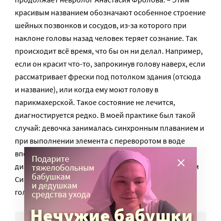
красивым названием обозначают особенное строение
шейных позвонков и сосудов, из-за которого при
наклоне головы назад человек теряет сознание. Так
происходит всё время, что бы он ни делал. Например,
если он красит что-то, запрокинув голову наверх, если
рассматривает фрески под потолком здания (отсюда
и название), или когда ему моют голову в
парикмахерской. Такое состояние не лечится,
диагностируется редко. В моей практике был такой
случай: девочка занималась синхронным плаванием и
при выполнении элемента с переворотом в воде
впервые потеряла сознание. Ее успели спасти. При
диагностике выяснилось, что у нее как раз «синдром
Сикстинской капеллы», и при запрокидывании
головы она теряет сознание».