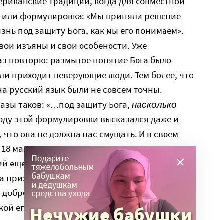
риканские традиции, когда для совместной
и или формулировка: «Мы приняли решение
знь под защиту Бога, как мы его понимаем».
свои изъяны и свои особености. Уже
аз повторю: размытое понятие Бога было
али приходит неверующие люди. Тем более, что
а русский язык были не совсем точны.
азы таков: «…под защиту Бога,
насколько
оду этой формулировки высказался даже и
 что она не должна нас смущать. И в своем
 18 мая, в день празднования иконы
й еще раз подтвердил, что приветствует
 приходах и в монастырях Москвы, и
 доброе начинание. А архиепископ
кой епархии Арсений на открытом собрании