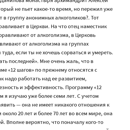
о-Данилова монастыря архимандрит Алексей
торый не пьет какое-то время, но пережил уже
от в группу анонимных алкоголиков?. Тот
оравливает в Церкви. На что отец наместник
доравливают от алкоголизма, в Церковь
авливают от алкоголизма на группах
туда, если ты не хочешь сорваться и умереть.
ать последней». Мне очень жаль, что в
ме «12 шагов» по прежнему относятся с
к надо работать над ее развитием,
езность и эффективность. Программу «12
м я изучаю уже более семи лет. С учетом
аявить — она не имеет никакого отношения к
 около 20 лет и более 70 лет во всем мире, она
. Вполне вероятно, что поначалу кого-то