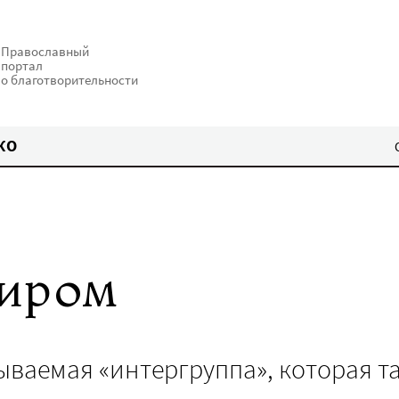
Православный
портал
о благотворительности
КО
тиром
зываемая «интергруппа», которая т