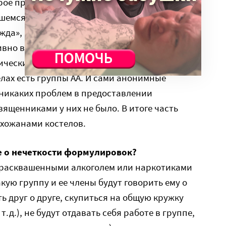
рое проходило собрании в доме наместника
шемся 24 июля этого года и посвященном
жда», выразил сожаление, что наше
ивно в помощи наркозависимым и
ические священники в России ведут себя
елах есть группы АА. И сами анонимные
 никаких проблем в предоставлении
ященниками у них не было. В итоге часть
ихожанами костелов.
те о нечеткости формулировок?
с расквашенными алкоголем или наркотиками
кую группу и ее члены будут говорить ему о
ть друг о друге, скупиться на общую кружку
.д.), не будут отдавать себя работе в группе,