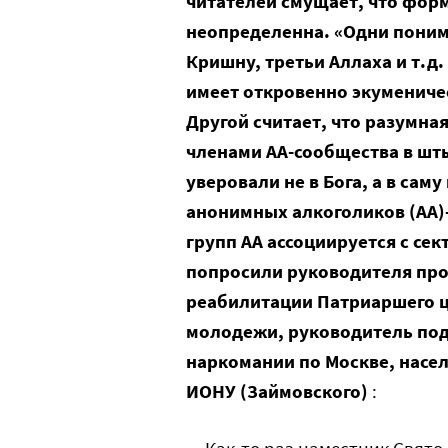
читателей смущает, что форм
неопределенна. «Одни поним
Кришну, третьи Аллаха и т.д.
имеет откровенно экуменичес
Другой считает, что разумна
членами АА-сообщества в шты
уверовали не в Бога, а в сам
анонимных алкоголиков (АА)—
групп АА ассоциируется с се
попросили руководителя про
реабилитации Патриаршего ц
молодежи, руководитель под
наркомании по Москве, насе
ИОНУ (Займовского)
: