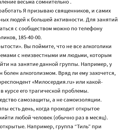
вление весьма сомнительно .
 работать Я призываю священников, и самих
ных людей к большей активности. Для занятий
аться с сообществом можно по телефону
иков, 185-40-00.
ытости». Вы поймите, что не все алкоголики
лемами с неизвестными им людьми, которым
йти на занятие данной группы. Например, у
он болен алкоголизмом. Вряд ли ему захочется,
респондент «Милосердия.ru» или какой-
 в курсе его трагической проблемы.
едство самозащиты, а не самоизоляции.
уппы есть день, когда проходит открытое
рийти любой человек (обычно раз в месяц).
 открытые. Например, группа “Тиль” при