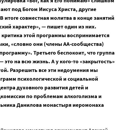
улировка «Бог, как я Его понимаю» слишком
ают под Богом Иисуса Христа, другие
 В итоге совместная молитва в конце занятий
кий характер», — пишет один из них.
я критика этой программы воспринимается
ки, «словно они (члены АА-сообщества)
у программу». Третьего беспокоит, что группа
 это на всю жизнь. А у кого-то «закрытость»
ктой. Разрешить все эти недоумения мы
грамм психологической и социальной
ентра духовного развития детей и
комиссии по проблемам алкоголизма и
льника Данилова монастыря иеромонаха