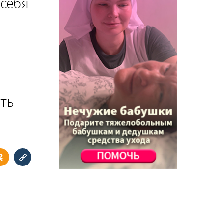
 себя
ить