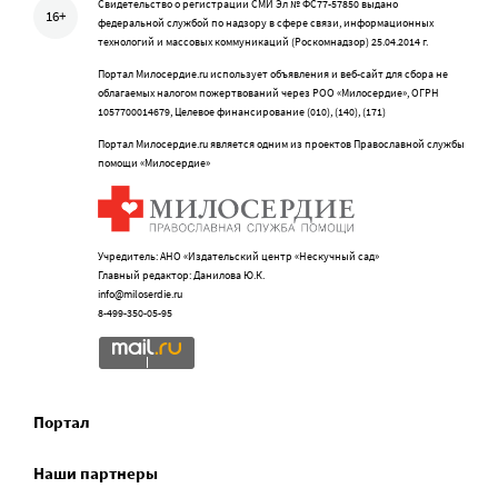
Свидетельство о регистрации СМИ Эл № ФС77-57850 выдано
16+
федеральной службой по надзору в сфере связи, информационных
технологий и массовых коммуникаций (Роскомнадзор) 25.04.2014 г.
Портал Милосердие.ru использует объявления и веб-сайт для сбора не
облагаемых налогом пожертвований через РОО «Милосердие», ОГРН
1057700014679, Целевое финансирование (010), (140), (171)
Портал Милосердие.ru является одним из проектов Православной службы
помощи «Милосердие»
Учредитель: АНО «Издательский центр «Нескучный сад»
Главный редактор: Данилова Ю.К.
info@miloserdie.ru
8-499-350-05-95
Портал
Наши партнеры