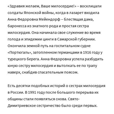
«Здравия желаем, Ваше милосердие!» – восклицали
солдаты Японской войны, когда в лазарет входила
Анна Федоровна Мейендорф – блестящая дама,
баронесса из знатного рода и простая сестра
милосердия. Она начинала свое служение во время
голода и эпидемии цинги в Самарской губернии.
Окончила земной путь на госпитальном судне
«Портюгаль», затопленном германцами в 1916 году у
турецкого берега. Анна Федоровна успела разбудить
юную сестру милосердия и вытолкать ее по трапу
наверх, снабдив спасательным поясом.
Есть десятки подобных историй о сестрах милосердия
в России. В 1991 году после большого перерыва их
общины стали появляться снова. Свято-
Димитриевское сестричество было среди первых.