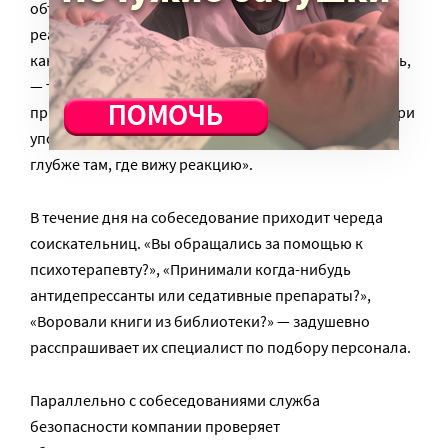
объясняет Комков. — Я пытаюсь выявить у человека
реакцию на определенный маркер. Она может быть
как вербальной – подрагивает голос, учащается речь,
— так и невербальной. Если у человека
приподнимается бровь или опускается уголок рта при
упоминании слова алкоголь, я это замечаю. Копаю
глубже там, где вижу реакцию».
В течение дня на собеседование приходит череда
соискательниц. «Вы обращались за помощью к
психотерапевту?», «Принимали когда-нибудь
антидепрессанты или седативные препараты?»,
«Воровали книги из библиотеки?» — задушевно
расспрашивает их специалист по подбору персонала.
Параллельно с собеседованиями служба
безопасности компании проверяет