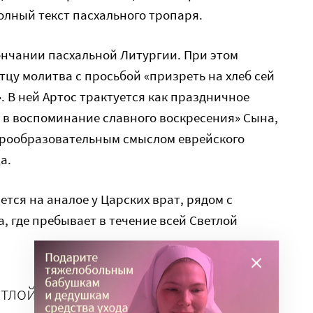
полный текст пасхального тропаря.
ончании пасхальной Литургии. При этом
тцу молитва с просьбой «призреть на хлеб сей
». В ней Артос трактуется как праздничное
и в воспоминание славного воскресения» Сына,
прообразовательным смыслом еврейского
а.
тся на аналое у Царских врат, рядом с
, где пребывает в течение всей Светлой
тлой субботы в храмах читается