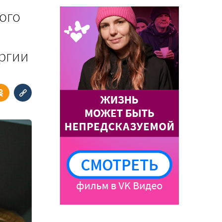
ого
ургии