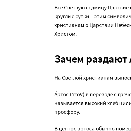
Все Светлую седмицу Царские 
круглые сутки – этим символ
христианам о Царствии Небес
Христом.
Зачем раздают 
На Светлой христианам выноси
Áртос (’rtoV) в переводе с гре
называется высокий хлеб ци
просфору.
В центре артоса обычно поме