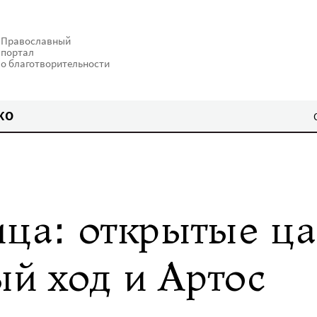
Православный
портал
о благотворительности
КО
ица: открытые ц
ый ход и Артос