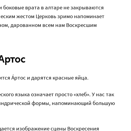
и боковые врата в алтаре не закрываются
ическим жестом Церковь зримо напоминает
ном, дарованном всем нам Воскресшим
Артос
тся Áртос и дарятся красные яйца.
ческого языка означает просто «хлеб». У нас так
линдрической формы, напоминающий большую
щается изображение сцены Воскресения