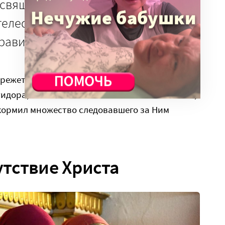
 священник просит, «чтобы все,
телесного и душевного
равия сподобились».
режется на мелкие части) и раздается всем
идора, символически напоминая пять хлебов,
кормил множество следовавшего за Ним
тствие Христа