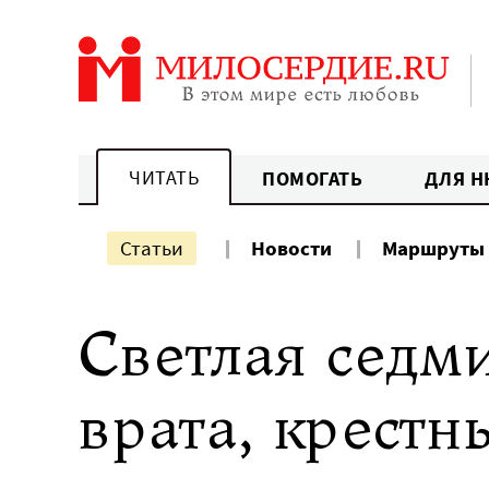
Перейти
к
содержанию
ЧИТАТЬ
ПОМОГАТЬ
ДЛЯ Н
Статьи
Новости
Маршруты
Светлая седм
врата, крестн