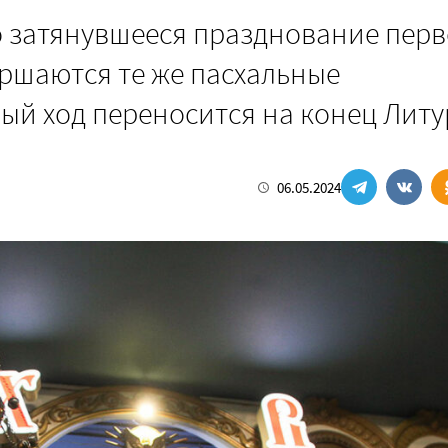
о затянувшееся празднование перв
ершаются те же пасхальные
ный ход переносится на конец Лит
06.05.2024