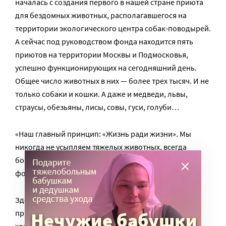
началась с создания первого в нашей стране приюта
для бездомных животных, располагавшегося на
территории экологического центра собак-поводырей.
А сейчас под руководством фонда находится пять
приютов на территории Москвы и Подмосковья,
успешно функционирующих на сегодняшний день.
Общее число животных в них — более трех тысяч. И не
только собаки и кошки. А даже и медведи, львы,
страусы, обезьяны, лисы, совы, гуси, голуби…
«Наш главный принцип: «Жизнь ради жизни». Мы
никогда не усыпляем тяжелых животных, всегда
боремся до последнего», — отмечают сотрудники
фонда.
Здесь внимательно следят за жизнью питомцев,
пристроенных в семьи. Например, на время отъезда