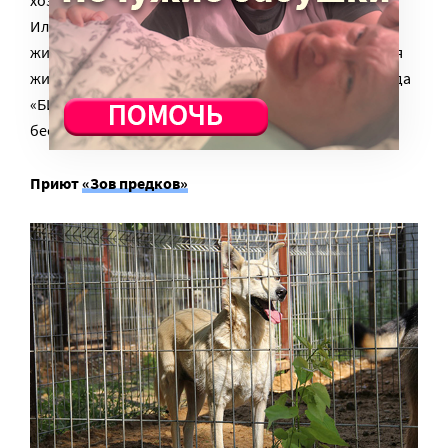
хозяев собаку могут временно взять на передержку.
Или – окажут медицинскую помощь заболевшему
животному. Здесь вообще настоящий центр МЧС для
животных: на базе Реабилитационного центра фонда
«БИМ» открыта и успешно работает круглосуточная
бесплатная больница для бездомных животных.
Приют
«Зов предков»