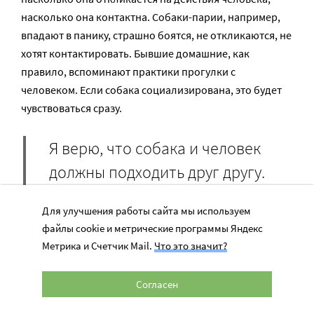
насколько она контактна. Собаки-парии, например,
впадают в панику, страшно боятся, не откликаются, не
хотят контактировать. Бывшие домашние, как
правило, вспоминают практики прогулки с
человеком. Если собака социализирована, это будет
чувствоваться сразу.
Я верю, что собака и человек
должны подходить друг другу.
Даже если человек любит собак,
Для улучшения работы сайта мы используем
это не значит, что ему подойдет
файлы cookie и метрические программы Яндекс
любая собака.
Метрика и Счетчик Mail.
Что это значит?
И чем более молодого возраста вы берете собаку, тем
Согласен
проще будет вам адаптироваться друг к другу.