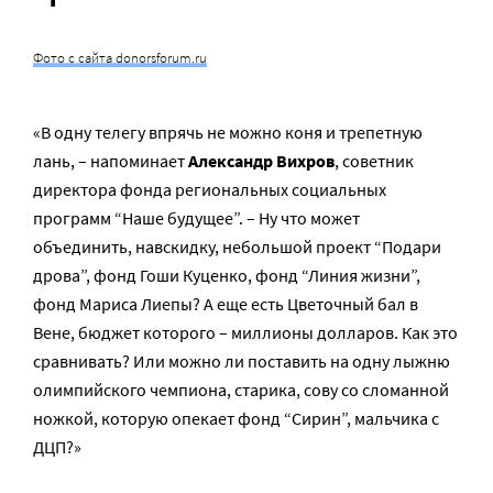
Фото с сайта donorsforum.ru
«В одну телегу впрячь не можно коня и трепетную
лань, – напоминает
Александр Вихров
, cоветник
директора фонда региональных социальных
программ “Наше будущее”. – Ну что может
объединить, навскидку, небольшой проект “Подари
дрова”, фонд Гоши Куценко, фонд “Линия жизни”,
фонд Мариса Лиепы? А еще есть Цветочный бал в
Вене, бюджет которого – миллионы долларов. Как это
сравнивать? Или можно ли поставить на одну лыжню
олимпийского чемпиона, старика, сову со сломанной
ножкой, которую опекает фонд “Сирин”, мальчика с
ДЦП?»