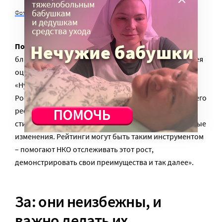
Фото с сайта archi.ru
Полина Филиппова
, исполнительный директор
благотворительного фонда «Пери», считает, что идея
оценивать всех по одному критерию абсурдна.
«Нужны разнообразные рейтинги и ренкинги.
Российская благотворительность не исчерпала своего
ресурса роста, и нам нужны механизмы его
стимулирования. И надо стимулировать качественные
изменения. Рейтинги могут быть таким инструментом
– помогают НКО отслеживать этот рост,
демонстрировать свои преимущества и так далее».
За: они неизбежны, и
важно делать их