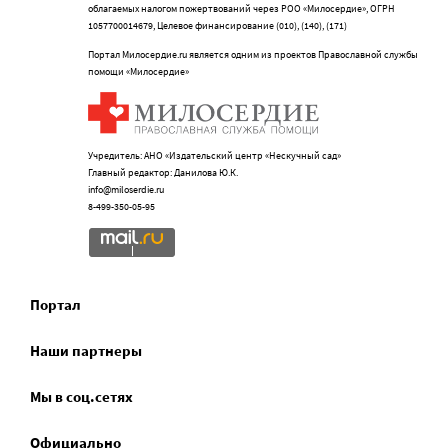
облагаемых налогом пожертвований через РОО «Милосердие», ОГРН
1057700014679, Целевое финансирование (010), (140), (171)
Портал Милосердие.ru является одним из проектов Православной службы
помощи «Милосердие»
Учредитель: АНО «Издательский центр «Нескучный сад»
Главный редактор: Данилова Ю.К.
info@miloserdie.ru
8-499-350-05-95
Портал
Наши партнеры
Мы в соц.сетях
Официально