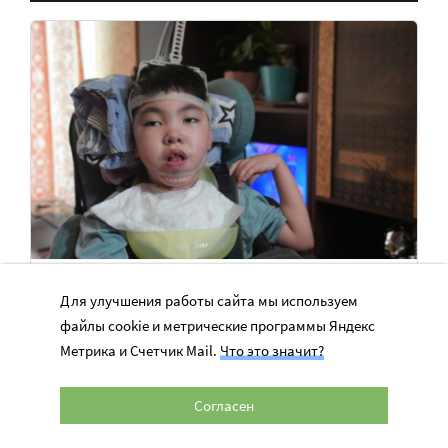
У Мадины самый тяжелый уровень
Для улучшения работы сайта мы используем
ДЦП. Очень нужна сиделка!
файлы cookie и метрические программы Яндекс
Мама Мадины хочет получить профессию и работать.
Метрика и Счетчик Mail.
Что это значит?
Сейчас ей нужна помощь сиделки
Согласен
56 634 руб.
Нужно 455 000 руб.