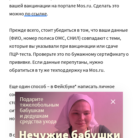
вашей вакцинации на портале Mos.ru. Сделать это
можно
по ссылке
.
Прежде всего, стоит убедиться в том, что ваши данные
(ФИО, номер полиса ОМС, СНИЛ) совпадают с теми,
которые вы указывали при вакцинации или сдаче
ПЦР-теста. Проверьте это по бумажному сертификату о
прививке. Если данные перепутаны, нужно
обратиться в ту же техподдержку на Mos.ru.
Еще один способ – в Фейсбуке* написать личное
сообщение
боту Мария Смирнова
(это чат-бот
столичного Депздрава) , описав своими словами
ситуацию. С вопросом также можно обратиться по
номеру телефона 122.
В соцсетях жалуются, что требуется личное