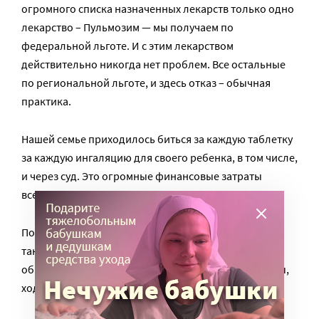
огромного списка назначенных лекарств только одно
лекарство – Пульмозим — мы получаем по
федеральной льготе. И с этим лекарством
действительно никогда нет проблем. Все остальные
по региональной льготе, и здесь отказ – обычная
практика.
Нашей семье приходилось биться за каждую таблетку
за каждую ингаляцию для своего ребенка, в том числе,
и через суд. Это огромные финансовые затраты
всегда. И еще временные и моральные.
Почему мама вместо того, чтобы проводить лишний
так нужный час с своим ребенком должна писать
обращения, сидеть в приемных, обзванивать фонды,
ходить на суды? Но выбора у нас пока нет.