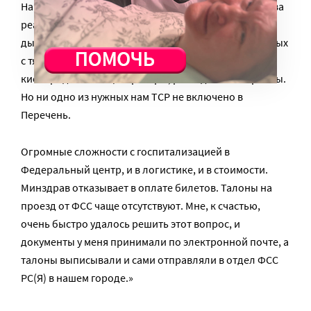
Нашим пациентам нужны еще и технические средства
реабилитации. Это откашливатели, ингаляторы,
дыхательные тренажеры, прибор БИПАП для больных
с тяжелой дыхательной недостаточностью ,
кислородные концентраторы, расходные материалы.
Но ни одно из нужных нам ТСР не включено в
Перечень.
Огромные сложности с госпитализацией в
Федеральный центр, и в логистике, и в стоимости.
Минздрав отказывает в оплате билетов. Талоны на
проезд от ФСС чаще отсутствуют. Мне, к счастью,
очень быстро удалось решить этот вопрос, и
документы у меня принимали по электронной почте, а
талоны выписывали и сами отправляли в отдел ФСС
РС(Я) в нашем городе.»