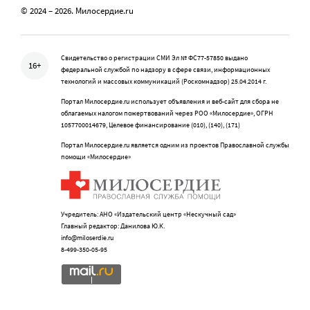
© 2024 – 2026. Милосердие.ru
Свидетельство о регистрации СМИ Эл № ФС77-57850 выдано
16+
федеральной службой по надзору в сфере связи, информационных
технологий и массовых коммуникаций (Роскомнадзор) 25.04.2014 г.
Портал Милосердие.ru использует объявления и веб-сайт для сбора не
облагаемых налогом пожертвований через РОО «Милосердие», ОГРН
1057700014679, Целевое финансирование (010), (140), (171)
Портал Милосердие.ru является одним из проектов Православной службы
помощи «Милосердие»
Учредитель: АНО «Издательский центр «Нескучный сад»
Главный редактор: Данилова Ю.К.
info@miloserdie.ru
8-499-350-05-95