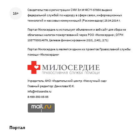
Свидетельство о регистрации СМИ Эл № ФС77-57850 выдано
16+
федеральной службой по надзору в сфере связи, информационных
технологий и массовых коммуникаций (Роскомнадзор) 25.04.2014 г.
Портал Милосердие.ru использует объявления и веб-сайт для сбора не
облагаемых налогом пожертвований через РОО «Милосердие», ОГРН
1057700014679, Целевое финансирование (010), (140), (171)
Портал Милосердие.ru является одним из проектов Православной службы
помощи «Милосердие»
Учредитель: АНО «Издательский центр «Нескучный сад»
Главный редактор: Данилова Ю.К.
info@miloserdie.ru
8-499-350-05-95
Портал