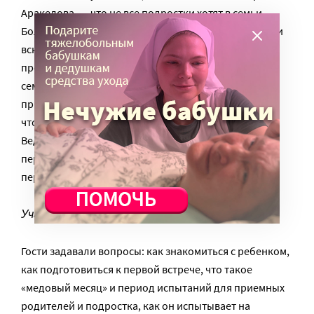
Аракелова, — что не все подростки хотят в семьи.
Большая часть из них прожила в детском доме почти
всю жизнь. К тому же подростков часто обуревают
противоречивые чувства. «За нежеланием идти в
семью часто стоит неверие в то, что готовая его
принять семья существует. А также понимание того,
что жизнь вне стен детского дома гораздо сложнее.
Ведь в семье есть система требований и вместе с
персональными отношениями получаешь
персональные ожидания».
Участники встречи
Гости задавали вопросы: как знакомиться с ребенком,
как подготовиться к первой встрече, что такое
«медовый месяц» и период испытаний для приемных
родителей и подростка, как он испытывает на