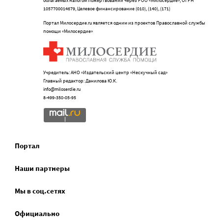
облагаемых налогом пожертвований через РОО «Милосердие», ОГРН
1057700014679, Целевое финансирование (010), (140), (171)
Портал Милосердие.ru является одним из проектов Православной службы
помощи «Милосердие»
Учредитель: АНО «Издательский центр «Нескучный сад»
Главный редактор: Данилова Ю.К.
info@miloserdie.ru
8-499-350-05-95
Портал
Наши партнеры
Мы в соц.сетях
Официально