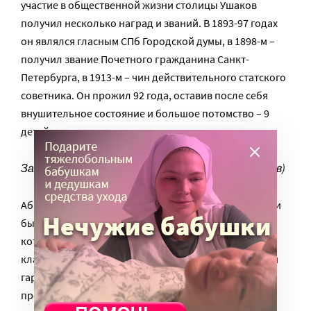
участие в общественной жизни столицы Ушаков
получил несколько наград и званий. В 1893-97 годах
он являлся гласным СПб Городской думы, в 1898-м –
получил звание Почетного гражданина Санкт-
Петербурга, в 1913-м – чин действительного статского
советника. Он прожил 92 года, оставив после себя
внушительное состояние и большое потомство – 9
детей.
Заседание Городской Думы (в центре А.М.Ушаков)
Абрам Михайлович Ушаков умер в январе 1917 года и
был похоронен на Митрофаньевском кладбище,
которое ныне не существуюет. Сегодня вместо
кладбища – огромная промзона, где под складами и
гаражами покоится прах многих тысяч жителей
прежнего Петербурга.