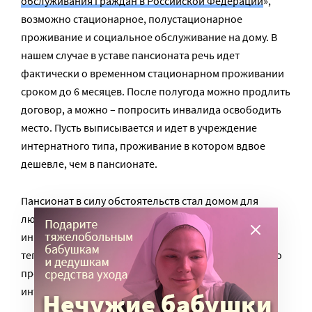
обслуживания граждан в Российской Федерации
»,
возможно стационарное, полустационарное
проживание и социальное обслуживание на дому. В
нашем случае в уставе пансионата речь идет
фактически о временном стационарном проживании
сроком до 6 месяцев. После полугода можно продлить
договор, а можно – попросить инвалида освободить
место. Пусть выписывается и идет в учреждение
интернатного типа, проживание в котором вдвое
дешевле, чем в пансионате.
Пансионат в силу обстоятельств стал домом для
людей, которые, несмотря на тяжелейшую
инвалидность, выбрали активную жизнь. Каково же
теперь их будущее: дом активного сопровождаемого
проживания – или иждивенческое существование в
интернате?