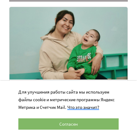
Пусть Костя научится сидеть с опорой
Для улучшения работы сайта мы используем
У Кости тяжелый ДЦП, нужны регулярные занятия АФК
файлы cookie и метрические программы Яндекс
Метрика и Счетчик Mail.
Что это значит?
63 457 руб.
Нужно 172 800 руб.
Согласен
ПОМОЧЬ