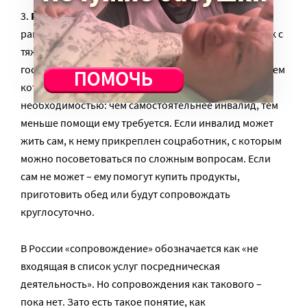
3.
Реабилитационный потенциал
. За рубежом в
рамках Конвенции ООН о правах инвалидов человек с
тяжелой инвалидностью имеет право на
государственную поддержку и сопровождение, объем
которого определяется не «льготами», а
необходимостью: чем самостоятельнее инвалид, тем
меньше помощи ему требуется. Если инвалид может
жить сам, к нему прикреплен соцработник, с которым
можно посоветоваться по сложным вопросам. Если
сам не может – ему помогут купить продукты,
приготовить обед или будут сопровождать
круглосуточно.
В России «сопровождение» обозначается как «не
входящая в список услуг посредническая
деятельность». Но сопровождения как такового –
пока нет. Зато есть такое понятие, как