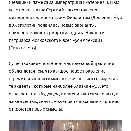
(Левшин) и даже сама императ­рица Екатерина II. В XIX
веке новое житие Сергия было составлено
митрополи­том московским Филаретом (Дроздо­вым), а
в XX столетии появились новые варианты,
принадлежащие перу архи­мандрита Никона и
патриарха Московского и всея Руси Алексий I
(Симанского).
Существование подобной многовековой традиции
объясняется тем, что каждое новое поколение
стремится заново осмыслить жизнь святых, выделив
те акценты, которые наиболее близки ему. А это
означает, что в будущем, в изменившихся условиях, в
жизни святых, сейчас может быть позабытых, для нас
откроются новые смыслы.