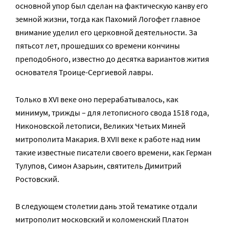
основной упор был сделан на фактическую канву его
земной жизни, тогда как Пахомий Логофет главное
внимание уделил его церковной деятельности. За
пятьсот лет, прошедших со времени кончины
преподобного, известно до десятка вариантов жития
основателя Троице-Сергиевой лавры.
Только в XVI веке оно перерабатывалось, как
минимум, трижды – для летописного свода 1518 года,
Никоновской летописи, Великих Четьих Миней
митрополита Макария. В XVII веке к работе над ним
такие известные писатели своего времени, как Герман
Тулупов, Симон Азарьин, святитель Димит­рий
Ростовский.
В следующем столетии дань этой тематике от­дали
митрополит московский и коломенский Платон