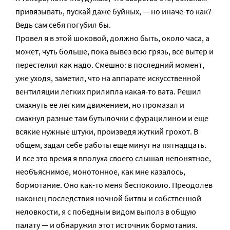
привязывать, пускай даже буйных, — но иначе-то как?
Ведь сам себя погубил бы.
Провел я в этой шоковой, должно быть, около часа, а
может, чуть больше, пока вывез всю грязь, все вытер и
перестелил как надо. Смешно: в последний момент,
уже уходя, заметил, что на аппарате искусственной
вентиляции легких прилипла какая-то вата. Решил
смахнуть ее легким движением, но промазал и
смахнул разные там бутылочки с фурацилином и еще
всякие нужные штуки, произведя жуткий грохот. В
общем, задал себе работы еще минут на пятнадцать.
И все это время я вполуха своего слышал непонятное,
необъяснимое, монотонное, как мне казалось,
бормотание. Оно как-то меня беспокоило. Преодолев
наконец последствия ночной битвы и собственной
неловкости, я с победным видом выполз в общую
палату — и обнаружил этот источник бормотания.