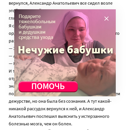
вернулся, Александр Анатольевич все сидел возле
этой крикливой старухи, но уже молчал, только
глядел на нее внимательно.
Я сел пить чай, и только тогда он пришел в
ординаторскую. Лицо его было спокойно, он о чем-то
размышлял. Потом сказал в никуда:
— Это не наша больная, я думаю.
— А чья, — спросил я.
— Неврологическая. Нет у нее инфаркта.
И тут я понял, что последние два часа этот врач не
отрываясь работал, то есть думал, применял свои
знания и опыт. Заподозрил что-то неладное в ее
положении, как я потом узнал, еще на прошлом своем
дежурстве, но она была без сознания. А тут какой-
никакой рассудок вернулся к ней, и Александр
Анатольевич поспешил выяснить у истерзанного
болезнью мозга, чем он болен.