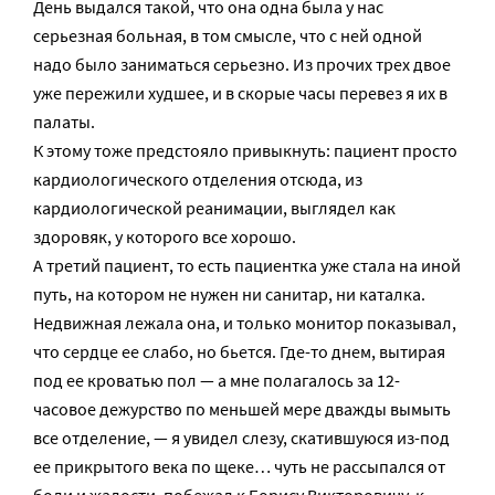
День выдался такой, что она одна была у нас
серьезная больная, в том смысле, что с ней одной
надо было заниматься серьезно. Из прочих трех двое
уже пережили худшее, и в скорые часы перевез я их в
палаты.
К этому тоже предстояло привыкнуть: пациент просто
кардиологического отделения отсюда, из
кардиологической реанимации, выглядел как
здоровяк, у которого все хорошо.
А третий пациент, то есть пациентка уже стала на иной
путь, на котором не нужен ни санитар, ни каталка.
Недвижная лежала она, и только монитор показывал,
что сердце ее слабо, но бьется. Где-то днем, вытирая
под ее кроватью пол — а мне полагалось за 12-
часовое дежурство по меньшей мере дважды вымыть
все отделение, — я увидел слезу, скатившуюся из-под
ее прикрытого века по щеке… чуть не рассыпался от