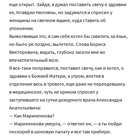
еще открыт. Зайдя, я думал поставить свечу о здравии
ее, Клавдии Ниловны, но задумался и спросил у
женщины на свечном ящике, куда ставить об
упокоении.
Вымолвивши это, я сам себя хотел бы схватить за язык,
но было уж поздно, вылетело. Слова Бориса
Викторовича, видать, глубоко засели мне во
впечатлительный мозг.
Я все-таки поправился, поставил свечу, как и хотел, о
здравии к Божией Матери, а утром, влетев в
отделение весь в тревоге, еще даже не переодевшись
в медицинское, чуть не криком спросил у
заступившего на сутки дежурного врача Александра
Анатольевича:
— Как Мариненкова?
— Мариненкова умерла, — ответил он, — а ты пойди
поскорей в шоковую палату и все там прибери.