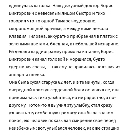
вдвинулась каталка. Наш дежурный доктор Борис
Викторович с невеселым лицом быстро и тихо
говорил что-то одной Тамаре Федоровне,
скоропомощной врачихе; а между ними лежала
Клавдия Ниловна, аккуратно прибранная в платок с
зелеными цветами, бледная, в небольшой испарине.
Ей делали кардиограмму прямо на каталке, Борис
Викторович качал головой и морщился, будто
сдерживая слезы, — так ему не нравилась ползшая из
аппарата пленка.
Она была сухая старуха 82 лет, и в те минуты, когда
очередной приступ сердечной боли оставлял ее, она
принималась тихо улыбаться, но не радостно, а по-
другому. Потом-то я выучил эту улыбку, стал сразу
узнавать эту особенную гримасу: она была знаком
покоя, ею человек показывал смирение свое перед
неизбежным; вот, улыбался человек, как же страшно