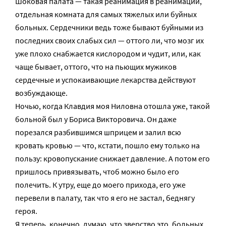
Шоковая палата — такая реанимация в реанимации,
отдельная комната для самых тяжелых или буйных
больных. Сердечники ведь тоже бывают буйными из
последних своих слабых сил — оттого ли, что мозг их
уже плохо снабжается кислородом и чудит, или, как
чаще бывает, оттого, что на пьющих мужиков
сердечные и успокаивающие лекарства действуют
возбуждающе.
Ночью, когда Клавдия моя Ниловна отошла уже, такой
больной был у Бориса Викторовича. Он даже
порезался разбившимся шприцем и залил всю
кровать кровью — что, кстати, пошло ему только на
пользу: кровопускание снижает давление. А потом его
пришлось привязывать, чтоб можно было его
полечить. К утру, еще до моего прихода, его уже
перевели в палату, так что я его не застал, беднягу
героя.
Я теперь, конечно, думаю, что зверство это, больных