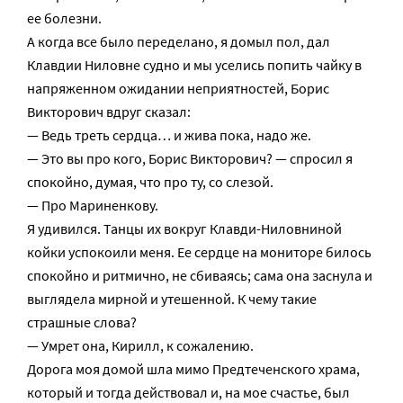
ее болезни.
А когда все было переделано, я домыл пол, дал
Клавдии Ниловне судно и мы уселись попить чайку в
напряженном ожидании неприятностей, Борис
Викторович вдруг сказал:
— Ведь треть сердца… и жива пока, надо же.
— Это вы про кого, Борис Викторович? — спросил я
спокойно, думая, что про ту, со слезой.
— Про Мариненкову.
Я удивился. Танцы их вокруг Клавди-Ниловниной
койки успокоили меня. Ее сердце на мониторе билось
спокойно и ритмично, не сбиваясь; сама она заснула и
выглядела мирной и утешенной. К чему такие
страшные слова?
— Умрет она, Кирилл, к сожалению.
Дорога моя домой шла мимо Предтеченского храма,
который и тогда действовал и, на мое счастье, был