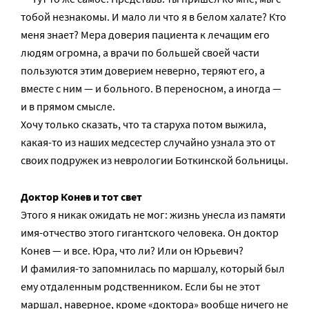
тобой незнакомы. И мало ли что я в белом халате? Кто
меня знает? Мера доверия пациента к лечащим его
людям огромна, а врачи по большей своей части
пользуются этим доверием неверно, теряют его, а
вместе с ним — и больного. В переносном, а иногда —
и в прямом смысле.
Хочу только сказать, что та старуха потом выжила,
какая-то из наших медсестер случайно узнала это от
своих подружек из неврологии Боткинской больницы.
Доктор Конев и тот свет
Этого я никак ожидать не мог: жизнь унесла из памяти
имя-отчество этого гигантского человека. Он доктор
Конев — и все. Юра, что ли? Или он Юрьевич?
И фамилия-то запомнилась по маршалу, который был
ему отдаленным родственником. Если бы не этот
маршал, наверное, кроме «доктора» вообще ничего не