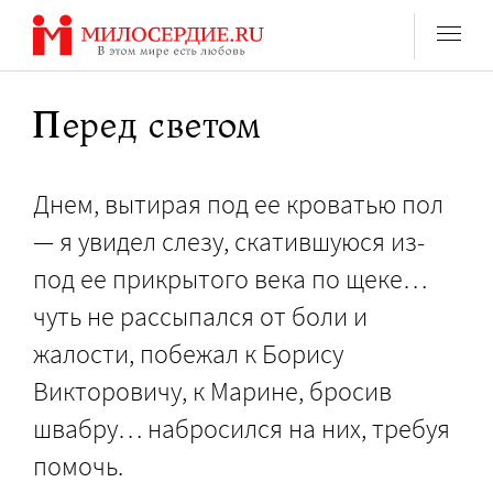
Перейти
к
содержанию
Перед светом
Днем, вытирая под ее кроватью пол
— я увидел слезу, скатившуюся из-
под ее прикрытого века по щеке…
чуть не рассыпался от боли и
жалости, побежал к Борису
Викторовичу, к Марине, бросив
швабру… набросился на них, требуя
помочь.