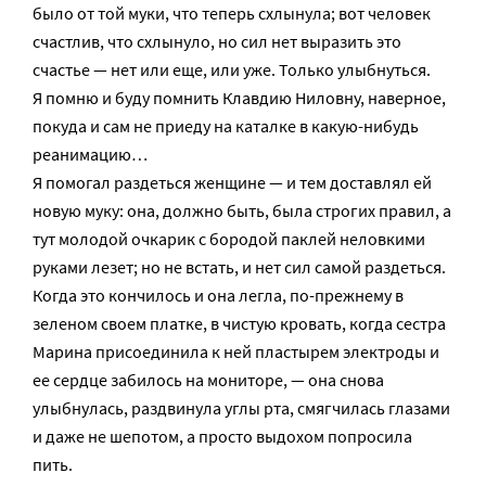
было от той муки, что теперь схлынула; вот человек
счастлив, что схлынуло, но сил нет выразить это
счастье — нет или еще, или уже. Только улыбнуться.
Я помню и буду помнить Клавдию Ниловну, наверное,
покуда и сам не приеду на каталке в какую-нибудь
реанимацию…
Я помогал раздеться женщине — и тем доставлял ей
новую муку: она, должно быть, была строгих правил, а
тут молодой очкарик с бородой паклей неловкими
руками лезет; но не встать, и нет сил самой раздеться.
Когда это кончилось и она легла, по-прежнему в
зеленом своем платке, в чистую кровать, когда сестра
Марина присоединила к ней пластырем электроды и
ее сердце забилось на мониторе, — она снова
улыбнулась, раздвинула углы рта, смягчилась глазами
и даже не шепотом, а просто выдохом попросила
пить.