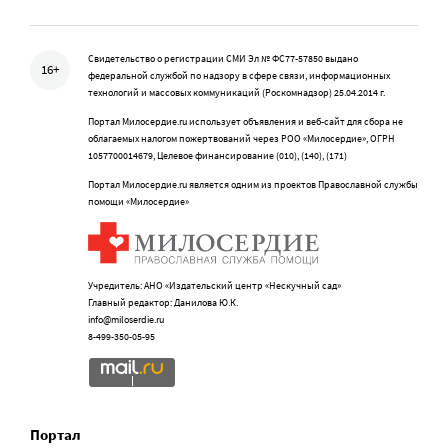
Свидетельство о регистрации СМИ Эл № ФС77-57850 выдано
16+
федеральной службой по надзору в сфере связи, информационных
технологий и массовых коммуникаций (Роскомнадзор) 25.04.2014 г.
Портал Милосердие.ru использует объявления и веб-сайт для сбора не
облагаемых налогом пожертвований через РОО «Милосердие», ОГРН
1057700014679, Целевое финансирование (010), (140), (171)
Портал Милосердие.ru является одним из проектов Православной службы
помощи «Милосердие»
Учредитель: АНО «Издательский центр «Нескучный сад»
Главный редактор: Данилова Ю.К.
info@miloserdie.ru
8-499-350-05-95
Портал