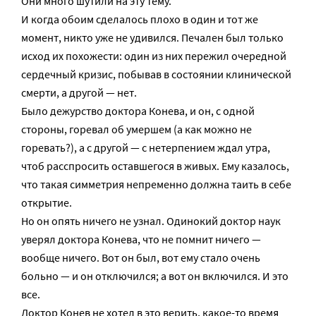
Они много шутили на эту тему.
И когда обоим сделалось плохо в один и тот же
момент, никто уже не удивился. Печален был только
исход их похожести: один из них пережил очередной
сердечный кризис, побывав в состоянии клинической
смерти, а другой — нет.
Было дежурство доктора Конева, и он, с одной
стороны, горевал об умершем (а как можно не
горевать?), а с другой — с нетерпением ждал утра,
чтоб расспросить оставшегося в живых. Ему казалось,
что такая симметрия непременно должна таить в себе
открытие.
Но он опять ничего не узнал. Одинокий доктор наук
уверял доктора Конева, что не помнит ничего —
вообще ничего. Вот он был, вот ему стало очень
больно — и он отключился; а вот он включился. И это
все.
Доктор Конев не хотел в это верить, какое-то время