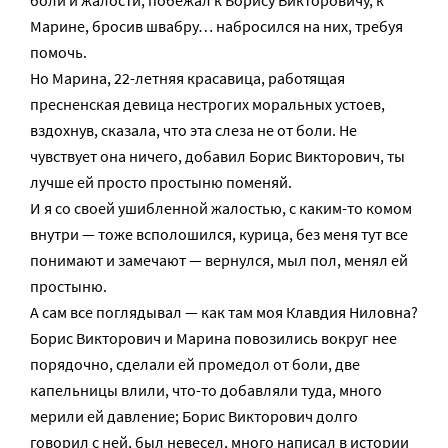
боли и жалости, побежал к Борису Викторовичу, к
Марине, бросив швабру… набросился на них, требуя
помочь.
Но Марина, 22-летняя красавица, работящая
пресненская девица нестрогих моральных устоев,
вздохнув, сказала, что эта слеза не от боли. Не
чувствует она ничего, добавил Борис Викторович, ты
лучше ей просто простыню поменяй.
И я со своей ушибленной жалостью, с каким-то комом
внутри — тоже всполошился, курица, без меня тут все
понимают и замечают — вернулся, мыл пол, менял ей
простыню.
А сам все поглядывал — как там моя Клавдия Ниловна?
Борис Викторович и Марина повозились вокруг нее
порядочно, сделали ей промедол от боли, две
капельницы влили, что-то добавляли туда, много
мерили ей давление; Борис Викторович долго
говорил с ней, был невесел, много написал в истории