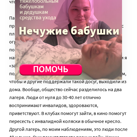
что я здоров!». Так что все очень относительно».
Параворкаут доставляет массу удовольствия,
признает Дмитрий. «Я выползаю после тренировок с
площадки на четвереньках, но с улыбкой, – это
огромный восторг! Турники очень полезны для
позвоночника, он выравнивается, для меня,
например, это очень важно: у меня нет одной ноги, и я
«заваливаюсь» на одну сторону. Мы на тренировке
поддерживаем друг друга, что-то советуем. Мы хотим,
чтобы и другие поддержали такой досуг, выходили из
дома. Вообще, общество сейчас разделилось на два
лагеря. Люди от нуля до 30-40 лет отлично
воспринимают инвалидов, здороваются,
приветствуют. В клубах помогут зайти, в кино помогут
пересесть с инвалидной коляски в обычное кресло.
Другой лагерь, по моим наблюдениям, это люди после
40 и выше. Они помнят тягости разных войн, Чечни,