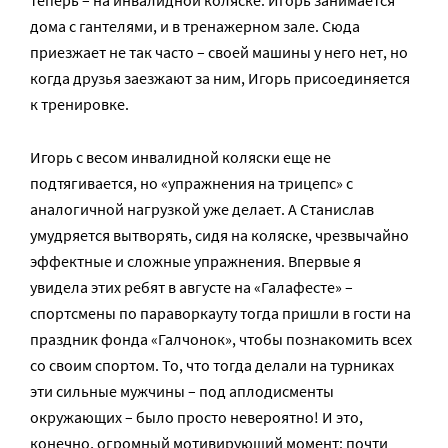
теперь – на инвалидной коляске. Игорь занимается
дома с гантелями, и в тренажерном зале. Сюда
приезжает не так часто – своей машины у него нет, но
когда друзья заезжают за ним, Игорь присоединяется
к тренировке.
Игорь с весом инвалидной коляски еще не
подтягивается, но «упражнения на трицепс» с
аналогичной нагрузкой уже делает. А Станислав
умудряется вытворять, сидя на коляске, чрезвычайно
эффектные и сложные упражнения. Впервые я
увидела этих ребят в августе на «Галафесте» –
спортсмены по параворкауту тогда пришли в гости на
праздник фонда «Галчонок», чтобы познакомить всех
со своим спортом. То, что тогда делали на турниках
эти сильные мужчины – под аплодисменты
окружающих – было просто невероятно! И это,
конечно, огромный мотивирующий момент: почти