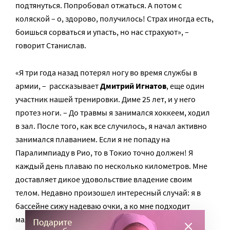
подтянуться. Попробовал отжаться. А потом с
коляской – о, здорово, получилось! Страх иногда есть,
боишься сорваться и упасть, но нас страхуют», –
говорит Станислав.
«Я три года назад потерял ногу во время службы в
армии, – рассказывает
Дмитрий Игнатов
, еще один
участник нашей тренировки. Диме 25 лет, и у него
протез ноги. – До травмы я занимался хоккеем, ходил
в зал. После того, как все случилось, я начал активно
занимался плаванием. Если я не попаду на
Паралимпиаду в Рио, то в Токио точно должен! Я
каждый день плаваю по несколько километров. Мне
доставляет дикое удовольствие владение своим
телом. Недавно произошел интересный случай: я в
бассейне сижу надеваю очки, а ко мне подходит
мальчик с синдромом Дауна и говорит «Как хорошо,