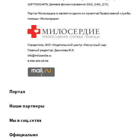
1057700014679, Целевое финансирование (010), (140), (171)
Портал Милосердие.ru является одним из проектов Православной службы
помощи «Милосердие»
Учредитель: АНО «Издательский центр «Нескучный сад»
Главный редактор: Данилова Ю.К.
info@miloserdie.ru
8-499-350-05-95
Портал
Наши партнеры
Мы в соц.сетях
Официально