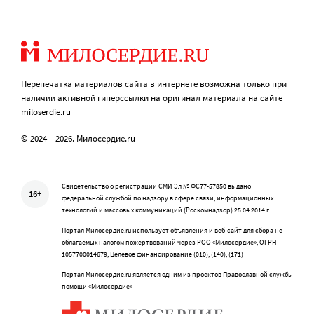
Перепечатка материалов сайта в интернете возможна только при
наличии активной гиперссылки на оригинал материала на сайте
miloserdie.ru
© 2024 – 2026. Милосердие.ru
Свидетельство о регистрации СМИ Эл № ФС77-57850 выдано
16+
федеральной службой по надзору в сфере связи, информационных
технологий и массовых коммуникаций (Роскомнадзор) 25.04.2014 г.
Портал Милосердие.ru использует объявления и веб-сайт для сбора не
облагаемых налогом пожертвований через РОО «Милосердие», ОГРН
1057700014679, Целевое финансирование (010), (140), (171)
Портал Милосердие.ru является одним из проектов Православной службы
помощи «Милосердие»