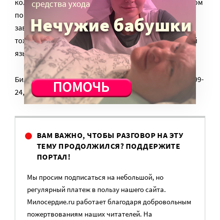
колыбельных разных народов, путешествие за светом
по планете изо дня в ночь, из ночи в день. А
завершающий трилогию спектакль «За ритмом» —
тоже демонстрирует универсальный для всех людей
язык театра — для особых и для обычных.
Билеты можно заказать по телефонам: +7 (495) 633-99-
24, +7 (985) 766-15-47
ВАМ ВАЖНО, ЧТОБЫ РАЗГОВОР НА ЭТУ
ТЕМУ ПРОДОЛЖИЛСЯ? ПОДДЕРЖИТЕ
ПОРТАЛ!
Мы просим подписаться на небольшой, но
регулярный платеж в пользу нашего сайта.
Милосердие.ru работает благодаря добровольным
пожертвованиям наших читателей. На