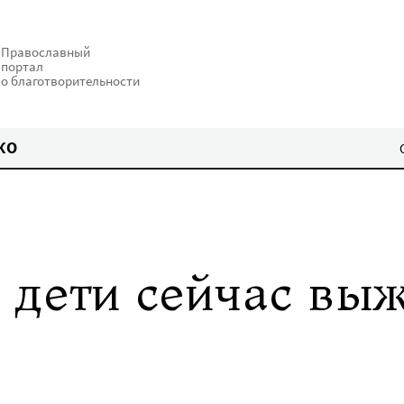
Православный
портал
о благотворительности
КО
дети сейчас вы