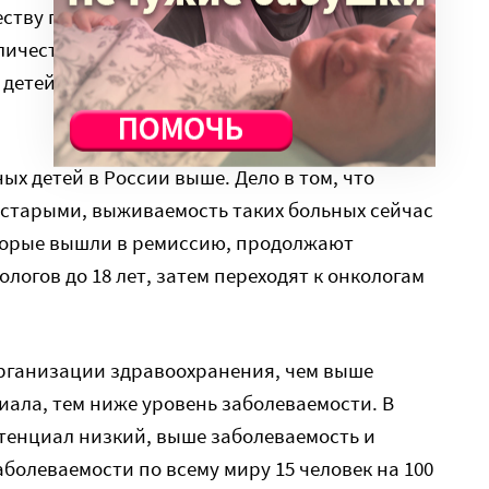
ству подростков с 15 до 18 лет, то получается
количество вновь заболевших увеличивается до
о детей, у которых выявлено онкозаболевание –
х детей в России выше. Дело в том, что
 старыми, выживаемость таких больных сейчас
оторые вышли в ремиссию, продолжают
логов до 18 лет, затем переходят к онкологам
рганизации здравоохранения, чем выше
иала, тем ниже уровень заболеваемости. В
отенциал низкий, выше заболеваемость и
болеваемости по всему миру 15 человек на 100