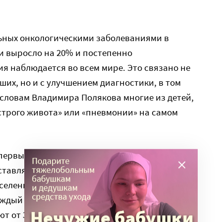
льных онкологическими заболеваниями в
сии выросло на 20% и постепенно
ия наблюдается во всем мире. Это связано не
ших, но и с улучшением диагностики, в том
о словам Владимира Полякова многие из детей,
строго живота» или «пневмонии» на самом
впервые выявлено онкозаболевание, в России
авляет от 9 до 15 детей на 100 тысяч детского
селения, то есть детей до 15 лет, в России
каждый год злокачественными
от 3,5 тысяч до 4,5 тысяч детей до 15 лет.