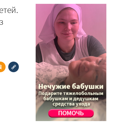
етей.
з