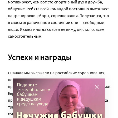
мотивируют, чем вот это спортивный дух и дружба,
общение. Ребята всей командой постоянно выезжают
на тренировки, сборы, соревнования. Получается, что
в своем ограниченном состоянии они — свободные
люди. Я сына иногда совсем не вижу, он стал совсем
самостоятельным.
Успехи и награды
Сначала мы выезжали на российские соревнования,
потом на международные. Три года подряд
принимали участие в юниорских играх при поддержке
Европейского Паралимпийского комитета, которые
проходили в городе Брно, в Чехии. Там было порядка
тридцати-пятидесяти участников. Максим на третий
год занял первое место. В 2014 году, в Канаде, на