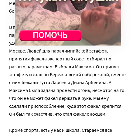
Международных рейтинговых соревнованиях по
бочче Максим занял третье место.
В прошлом году, когда проходила летняя
паралимпийская олимпиада Сочи-2014, Максим был
удостоен чести нести паралимпийский огонь в
Москве. Людей для паралимпийской эстафеты
принятия факела экспертный совет отбирал по
разным параметрам. Выбрали Максима. Он принял
эстафету и ехал по Бережковской набережной, вместе
с ним бежали Тутта Ларсен и Диана Арбенина. У
Максима была задача пронести огонь, несмотря на то,
что он не может факел держать в руке. Мы ему
сделали приспособление, куда этот факел крепится.
Он был так счастлив, что стал факелоносцем.
Кроме спорта, есть у нас и школа. Стараемся все