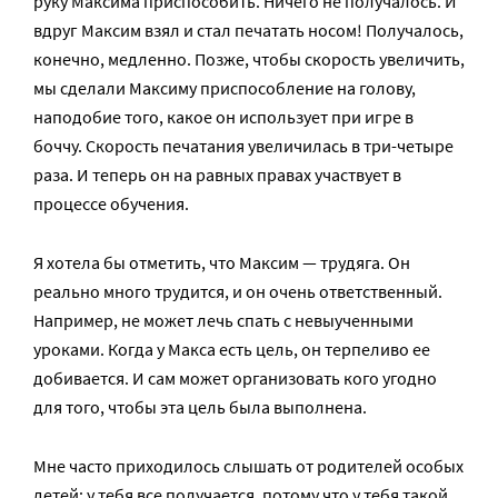
руку Максима приспособить. Ничего не получалось. И
вдруг Максим взял и стал печатать носом! Получалось,
конечно, медленно. Позже, чтобы скорость увеличить,
мы сделали Максиму приспособление на голову,
наподобие того, какое он использует при игре в
боччу. Скорость печатания увеличилась в три-четыре
раза. И теперь он на равных правах участвует в
процессе обучения.
Я хотела бы отметить, что Максим — трудяга. Он
реально много трудится, и он очень ответственный.
Например, не может лечь спать с невыученными
уроками. Когда у Макса есть цель, он терпеливо ее
добивается. И сам может организовать кого угодно
для того, чтобы эта цель была выполнена.
Мне часто приходилось слышать от родителей особых
детей: у тебя все получается, потому что у тебя такой