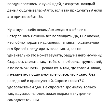
воодушевлением, с кучей идей, с азартом. Каждый
день я обдумывала: «А что, если так придумать? А если
это приспособить?».
Чувствуешь себя неким Архимедом в юбке и с
нетерпением бежишь все воплощать. Да, я не квочка,
не люблю порхать над сыном, пытаясь по движению
его бровей предугадать желания. Я, как ни
удивительно это может звучать, ращу из него мужчину.
Стараюсь сделать так, чтобы он не боялся трудностей,
а по возможности – решал их. А там, где совсем никак,
я незаметно подам руку, плечо, все, что нужно, без
назиданий и нравоучений. Спросит совет? С
удовольствием дам. Не спросит? Промолчу. Только
так, я думаю, человек может вырасти внутренне
самодостаточным.