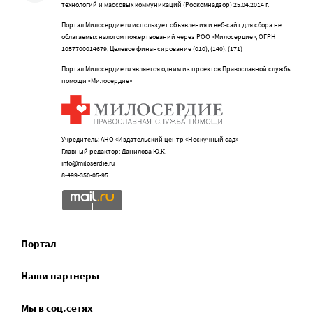
технологий и массовых коммуникаций (Роскомнадзор) 25.04.2014 г.
Портал Милосердие.ru использует объявления и веб-сайт для сбора не
облагаемых налогом пожертвований через РОО «Милосердие», ОГРН
1057700014679, Целевое финансирование (010), (140), (171)
Портал Милосердие.ru является одним из проектов Православной службы
помощи «Милосердие»
Учредитель: АНО «Издательский центр «Нескучный сад»
Главный редактор: Данилова Ю.К.
info@miloserdie.ru
8-499-350-05-95
Портал
Наши партнеры
Мы в соц.сетях