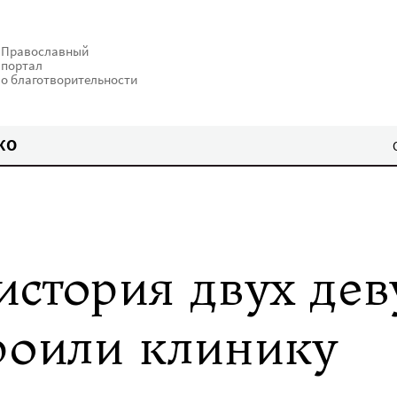
Православный
портал
о благотворительности
КО
история двух дев
роили клинику