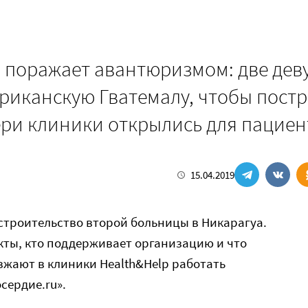
p поражает авантюризмом: две де
риканскую Гватемалу, чтобы пост
вери клиники открылись для пацие
15.04.2019
 строительство второй больницы в Никарагуа.
кты, кто поддерживает организацию и что
зжают в клиники Health&Help работать
сердие.ru».