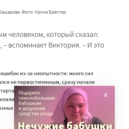
Башарова. Фото: Ирина Брестер
м человеком, который сказал:
, – вспоминает Виктория. – И это
ошибок из-за неопытности: много сил
ался не первостепенным, сразу начали
тарта проекта, делали какие-то чертежи на
делали непонятно что, но мы делали очень
разных направлений, думаю, именно поэтому