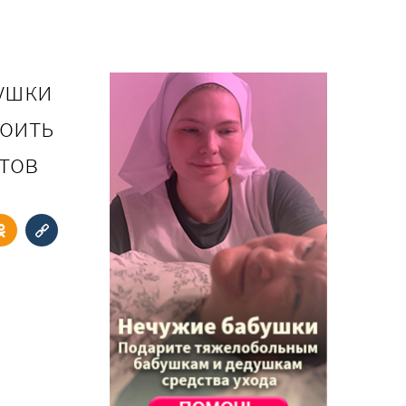
вушки
роить
нтов