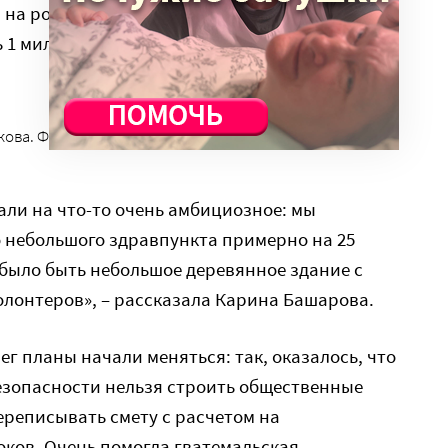
 на российской площадке «Бумстартер»: за
ь 1 миллион 326 тысяч рублей частных
а. Фото: facebook*.com/viktoriya.valikova
ли на что-то очень амбициозное: мы
 небольшого здравпункта примерно на 25
 было быть небольшое деревянное здание с
лонтеров», – рассказала Карина Башарова.
ег планы начали меняться: так, оказалось, что
езопасности нельзя строить общественные
ереписывать смету с расчетом на
оков. Очень помогла гватемальская