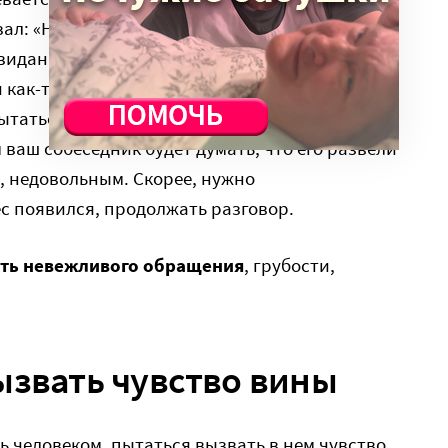
зал: «Нет, спасибо», реакция фандрайзера:
свидания». Ни в коем случае не надо пытаться
 как-то его воспитывать. Каждый человек
ытаться его изменить насильственно, то даже
ваш собеседник будет думать, что его развели
м, недовольным. Скорее, нужно
ес появился, продолжать разговор.
ать невежливого обращения
, грубости,
ызвать чувство вины
 человеком, пытаться вызвать в нем чувство