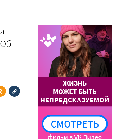
за
 Об