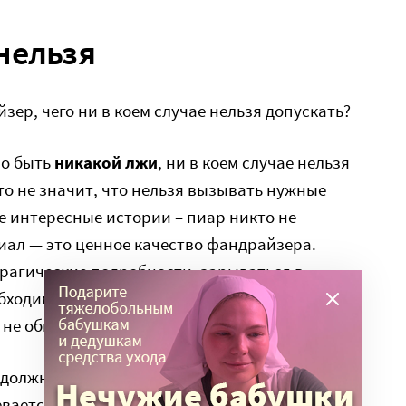
нельзя
зер, чего ни в коем случае нельзя допускать?
но быть
никакой лжи
, ни в коем случае нельзя
то не значит, что нельзя вызывать нужные
 интересные истории – пиар никто не
иал — это ценное качество фандрайзера.
трагические подробности, зарываться в
бходимо дать человеку то, что он готов
не обманывая его ни в коем случае.
должно в разговоре с собеседником, не надо
невается. Фандрайзер подошел, поговорил,