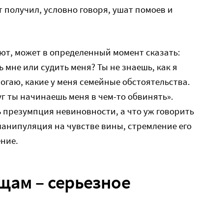
т получил, условно говоря, ушат помоев и
ют, может в определенный момент сказать:
ь мне или судить меня? Ты не знаешь, как я
могаю, какие у меня семейные обстоятельства.
уг ты начинаешь меня в чем-то обвинять».
ь презумпция невиновности, а что уж говорить
анипуляция на чувстве вины, стремление его
ение.
щам – серьезное