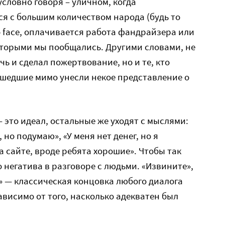
словно говоря – уличном, когда
я с большим количеством народа (будь то
o face, оплачивается работа фандрайзера или
которыми мы пообщались. Другими словами, не
чь и сделал пожертвование, но и те, кто
ошедшие мимо унесли некое представление о
 это идеал, остальные же уходят с мыслями:
 но подумаю», «У меня нет денег, но я
 сайте, вроде ребята хорошие». Чтобы так
 негатива в разговоре с людьми. «Извините»,
я» — классическая концовка любого диалога
висимо от того, насколько адекватен был