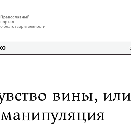
Православный
портал
о благотворительности
КО
увство вины, ил
 манипуляция