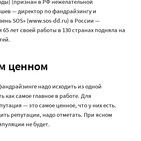
ды) (признан в РФ нежелательной
аушев — директор по фандрайзингу и
ень SOS» (www.sos-dd.ru) в России —
 65 лет своей работы в 130 странах подняла на
тей.
ом ценном
фандрайзинге надо исходить из одной
ь как самое главное в работе. Для
тация — это самое ценное, что у них есть.
дить репутации, надо отметать. При ясном
пуляции не будет.