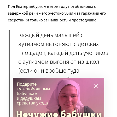
Под Екатеринбургом в этом году погиб юноша с
задержкой речи – его жестоко убили за гаражами его
сверстники только за наивность и простодушие.
Каждый день малышей с
аутизмом выгоняют с детских
площадок, каждый день учеников
с аутизмом выгоняют из школ
(если они вообще туда
попадают), каждый день
родители детей с аутизмом
подвергаются обструкции и
унижениям в учреждениях
образования, здравоохранения