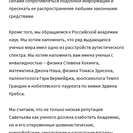
силами сопротивляться подобной информации и
пресекать ее распространение любыми законными
средствами.
Кроме того, мы обращаемся к Российской академии
наук. Мы хотим напомнить, что ряд выдающихся
ученых мира имел одно из расстройств аутистического
спектра. Мы хотим напомнить вам имена ученых с
инвалидностью – физика Стивена Хокинга,
математика Джона Нэша, физика Томаса Эдисона,
палеонтолога Гэри Вермейджа, зоопсихолога Темпл
Грандин и нобелевского лауреата по химии Эдвина
Кребса.
Мы считаем, что не только низкая репутация
Савельева как ученого должна озаботить Академию,
но и его откровенные шовинистические,
ксенофобские, сексистские и расистские взгляды,