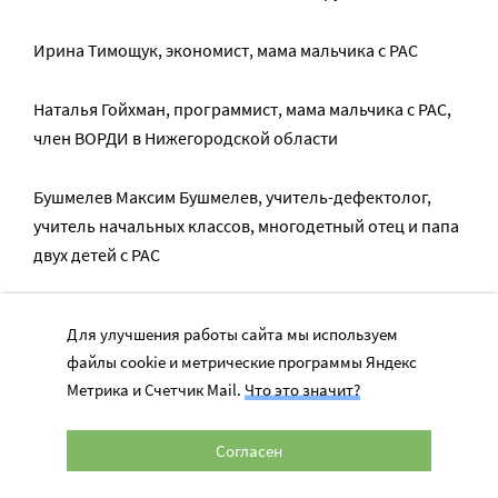
Ирина Тимощук, экономист, мама мальчика с РАС
Наталья Гойхман, программист, мама мальчика с РАС,
член ВОРДИ в Нижегородской области
Бушмелев Максим Бушмелев, учитель-дефектолог,
учитель начальных классов, многодетный отец и папа
двух детей с РАС
Анна Ермолаева, мама мальчика с РАС
Для улучшения работы сайта мы используем
файлы cookie и метрические программы Яндекс
Светлана Дайнеко, мама мальчика с РАС
Метрика и Счетчик Mail.
Что это значит?
Алина Козыренко, мама мальчика с РАС
Согласен
Шарковская Мария, дипломированный педагог,