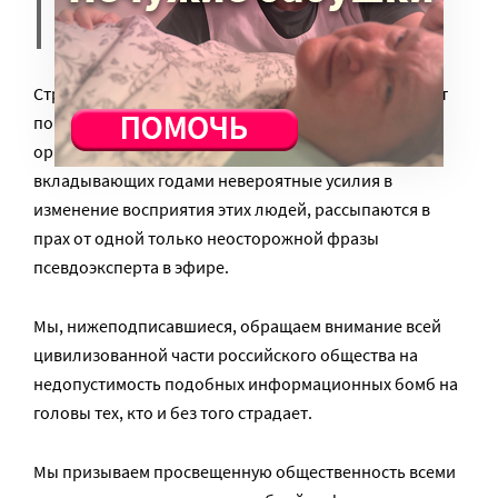
и культуры.
Страх от неизвестности аутичного поведения разлит
по всему нашему обществу. Усилия общественных
организаций, благотворительных фондов,
вкладывающих годами невероятные усилия в
изменение восприятия этих людей, рассыпаются в
прах от одной только неосторожной фразы
псевдоэксперта в эфире.
Мы, нижеподписавшиеся, обращаем внимание всей
цивилизованной части российского общества на
недопустимость подобных информационных бомб на
головы тех, кто и без того страдает.
Мы призываем просвещенную общественность всеми