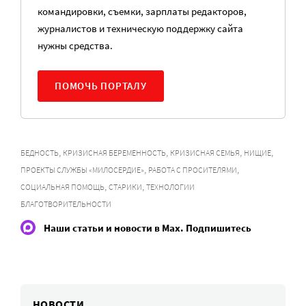
командировки, съемки, зарплаты редакторов,
журналистов и техническую поддержку сайта
нужны средства.
ПОМОЧЬ ПОРТАЛУ
,
,
,
,
БЕДНОСТЬ
КРИЗИСНАЯ БЕРЕМЕННОСТЬ
КРИЗИСНАЯ СЕМЬЯ
НИЩИЕ
,
,
ПРОЕКТЫ СЛУЖБЫ «МИЛОСЕРДИЕ»
РАБОТА С ПРОСИТЕЛЯМИ
,
,
СОЦИАЛЬНАЯ ПОМОЩЬ
СТАРИКИ
ТЕХНОЛОГИИ
БЛАГОТВОРИТЕЛЬНОСТИ
Наши статьи и новости в Max. Подпишитесь
НОВОСТИ