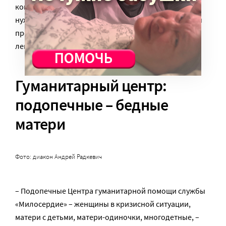
консультацию. Чтобы ежедневно помогать
нуждающимся, Группе работы с просителями нужны
продукты, средства гигиены, бытовая химия и
лекарства.
Гуманитарный центр:
подопечные – бедные
матери
Фото: диакон Андрей Радкевич
– Подопечные Центра гуманитарной помощи службы
«Милосердие» – женщины в кризисной ситуации,
матери с детьми, матери-одиночки, многодетные, –