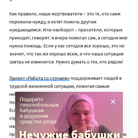
Как правило, наши жертвователи – это те, кто сами
пережили нужду, и хотят помочь другим
нуждающимся. Или наоборот – просители, которые
приходят, говорят: я вчера помогал сам, а сегодня мне
нужна помощь. Если у нас сегодня все хорошо, это не
значит, что так же хорошо всем, и что наша ситуация
завтра не изменится. Нужно думать о тех, кто рядом!
Проект «Работа со случаем»
поддерживает людей в
трудной жизненной ситуации, помогая самым
необходимым. Подопечные проекта регулярно
получают продукты, средства гигиены, лекарства.
Если необходимо, сотрудники предоставляют
справочную информацию о том, где получить вещи,
найти работу, переночевать. В сложной ситуации
проситель может получить бесплатную юридическую