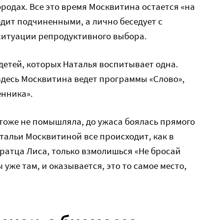
родах. Все это время Москвитина остается «на
одит подчиненными, а лично беседует с
итуации репродуктивного выбора.
 детей, которых Наталья воспитывает одна.
здесь Москвитина ведет программы «Слово»,
енника».
 тоже не помышляла, до ужаса боялась прямого
атальи Москвитиной все происходит, как в
братца Лиса, только взмолишься «Не бросай
ы уже там, и оказывается, это то самое место,