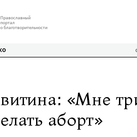
Православный
портал
о благотворительности
КО
витина: «Мне т
елать аборт»