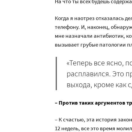
На что ты всех будешь содержат
Когда я наотрез отказалась д
телефону. И, наконец, обнару
мне назначали антибиотик, ко
вызывает грубые патологии п
«Теперь все ясно, п
расплавился. Это п
выхода, кроме как с
– Против таких аргументов 
– К счастью, эта история зак
12 недель, все это время молил