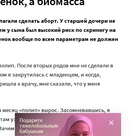
бенок, а биомасса
лагали сделать аборт. У старшей дочери не
м у сына был высокий риск по скринигу на
бенок вообще по всем параметрам не должен
полип. После вторых родов мне не сделали в
м я закрутилась с младенцем, и когда,
ришла к врачу, мне сказали, что у меня
ез месяц «полип» вырос. Засомневавшись, я
 там узнала, что беременна. Думала, меня
ачем тебе рожать? 25 лет, уже есть двое детей.