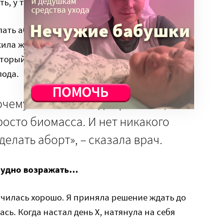
ь, у тебя что – муж олигарх?»
елать аборт, она продолжила прессинг по
жила железобетонный аргумент. После родов
торый не совместим с беременностью, он
лода.
очему на УЗИ не видят ребенка, он
росто биомасса. И нет никакого
делать аборт», – сказала врач.
трудно возражать…
ончилась хорошо. Я приняла решение ждать до
ась. Когда настал день Х, натянула на себя