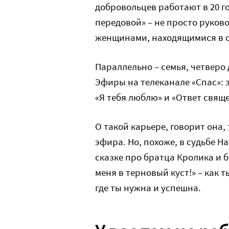
добровольцев работают в 20 го
передовой» – не просто руков
женщинами, находящимися в с
Параллельно – семья, четверо
Эфиры на телеканале «Спас»: 
«Я тебя люблю» и «Ответ свящ
О такой карьере, говорит она,
эфира. Но, похоже, в судьбе Н
сказке про братца Кролика и 
меня в терновый куст!» – как т
где ты нужна и успешна.