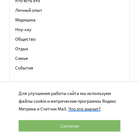
Кто есть кто
Личный опыт
Медицина
Ноу-хау
Общество
Отдых
Семья
События
ВСЕ СТАТЬИ
Для улучшения работы сайта мы используем
файлы cookie и метрические программы Яндекс
Метрика и Счетчик Mail.
Что это значит?
РАССЫЛКА
Согласен
Лучшие статьи каждую неделю в вашем почтовом ящике