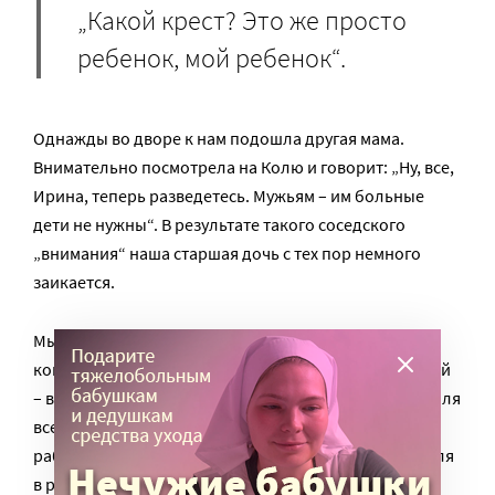
„Какой крест? Это же просто
ребенок, мой ребенок“.
Однажды во дворе к нам подошла другая мама.
Внимательно посмотрела на Колю и говорит: „Ну, все,
Ирина, теперь разведетесь. Мужьям – им больные
дети не нужны“. В результате такого соседского
„внимания“ наша старшая дочь с тех пор немного
заикается.
Мы с мужем, и правда, в первые два года начали
конфликтовать. Денис был истощен наравне со мной
– ведь дома он не мог посидеть один ни минуты – Коля
все время был у него на руках. Помню, пришел он с
работы – уставший, издерганный. И я уставшая – Коля
в руках вертится, изгибается как юла. Я спрашиваю