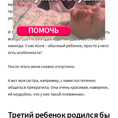
мужа: „И что мы теперь делать будем?“ Меня уже
предупредили, что в нашей ситуации либо мужья
уходят, либо детей куда-нибудь сдают.
И тут Денис мне сказал фразу, которую я буду помнить
всегда: „Вот тебя я сдам куда-нибудь, а своего сына –
никогда. У нас Коля – обычный ребенок, просто у него
есть особенности“.
После этого меня словно отпустило.
А вот моя сестра, например, с нами постепенно
общаться прекратила. Она очень красивая, наверное,
ей неудобно, что у нее такой племянник».
Третий ребенок родился бы