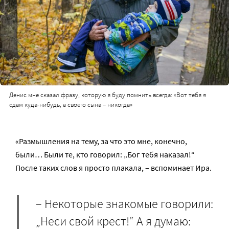
Денис мне сказал фразу, которую я буду помнить всегда: «Вот тебя я
сдам куда-нибудь, а своего сына – никогда»
«Размышления на тему, за что это мне, конечно,
были… Были те, кто говорил: „Бог тебя наказал!“
После таких слов я просто плакала, – вспоминает Ира.
– Некоторые знакомые говорили:
„Неси свой крест!“ А я думаю: