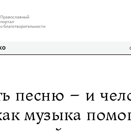
Православный
портал
о благотворительности
КО
ть песню – и чел
как музыка помо