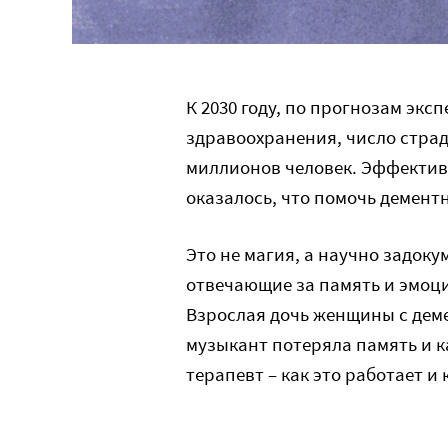
К 2030 году, по прогнозам эк
здравоохранения, число стра
миллионов человек. Эффективн
оказалось, что помочь демен
Это не магия, а научно задок
отвечающие за память и эмоци
Взрослая дочь женщины с деме
музыкант потеряла память и к
терапевт – как это работает и