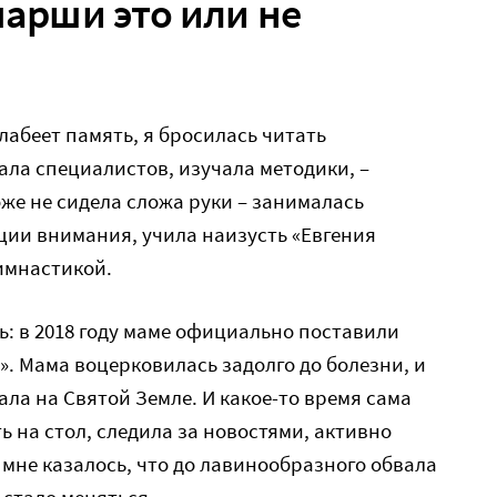
марши это или не
слабеет память, я бросилась читать
ала специалистов, изучала методики, –
оже не сидела сложа руки – занималась
ии внимания, учила наизусть «Евгения
имнастикой.
ь: в 2018 году маме официально поставили
». Мама воцерковилась задолго до болезни, и
ала на Святой Земле. И какое-то время сама
ь на стол, следила за новостями, активно
 мне казалось, что до лавинообразного обвала
 стало меняться.