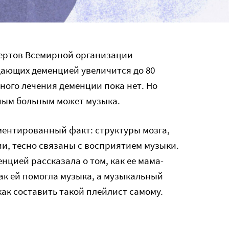
спертов Всемирной организации
дающих деменцией увеличится до 80
ого лечения деменции пока нет. Но
тным больным может музыка.
ументированный факт: структуры мозга,
и, тесно связаны с восприятием музыки.
нцией рассказала о том, как ее мама-
ак ей помогла музыка, а музыкальный
 как составить такой плейлист самому.