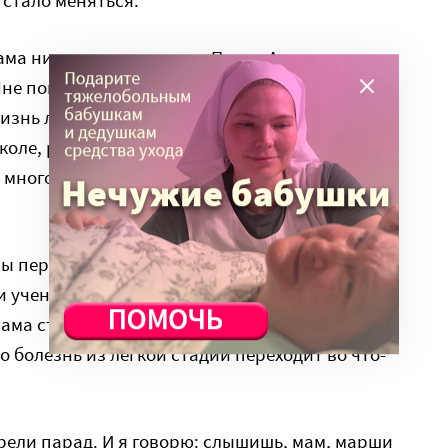
ама никак не готовится к Пасхе. А она просто
 Мне поначалу было сложно это принять. Мама
жизнь любила музыку и работала с детьми,
коле, руководила детским ансамблем
много гастролей, концертов, путешествий с
ы переехали на дачу, но общение никуда не
и ученики и друзья-музыканты. Были даже
ама стала какой-то рассеянной. И однажды
о болезнь из легкой стадии переходит во что-
рели парад. И я говорю: слышишь, мам, марши