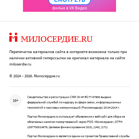
Перепечатка материалов сайта в интернете возможна только при
наличии активной гиперссылки на оригинал материала на сайте
miloserdie.ru
© 2024 – 2026. Милосердие.ru
Свидетельство о регистрации СМИ Эл № ФС77-57850 выдано
16+
федеральной службой по надзору в сфере связи, информационных
технологий и массовых коммуникаций (Роскомнадзор) 25.04.2014 г.
Портал Милосердие.ru использует объявления и веб-сайт для сбора не
облагаемых налогом пожертвований через РОО «Милосердие», ОГРН
1057700014679, Целевое финансирование (010), (140), (171)
Портал Милосердие.ru является одним из проектов Православной службы