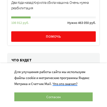
Два года назад Кирилла сбила машина. Очень нужна
реабилитация
106 912 руб.
Нужно 463 050 руб.
ПОМОЧЬ
ЧТО БУДЕТ
Для улучшения работы сайта мы используем
Заявки на конкурс «Лидеры корпоративной
благотворительности – 2026» принимают
файлы cookie и метрические программы Яндекс
до 25 августа
Метрика и Счетчик Mail.
Что это значит?
25 июн. - 25 авг. 2026
Согласен
Прием заявок на грантовый конкурс в сфере
канистерапии: поддерживаются