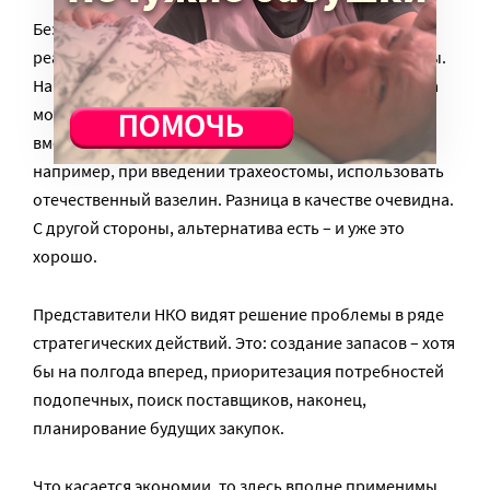
Безусловно, отечественные аналоги средств
реабилитации, многих лекарств есть и они доступны.
Например, говорит Лида Мониава, вместо нурофена
можно давать копеечный толченый парацетамол. А
вместо геля катаджель, который используется,
например, при введении трахеостомы, использовать
отечественный вазелин. Разница в качестве очевидна.
С другой стороны, альтернатива есть – и уже это
хорошо.
Представители НКО видят решение проблемы в ряде
стратегических действий. Это: создание запасов – хотя
бы на полгода вперед, приоритезация потребностей
подопечных, поиск поставщиков, наконец,
планирование будущих закупок.
Что касается экономии, то здесь вполне применимы