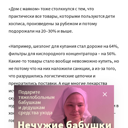
«Дом с маяком» тоже столкнулся с тем, что
практически все товары, которыми пользуются дети
хосписа, произведены за рубежом и потому
подорожали на 20–30% и выше.
«Например, шезлонг для купания стал дороже на 64%,
фильтры для кислородного концентратора – на 56%.
Какие-то товары стало вообще невозможно купить, но
не потому что на них наложили санкции, а из-за того,
что разрушились логистические цепочки и
прекратились поставки. А еще многие лекарства
исчезли из-за того, что их массово про запас начали
скупать люди. Сейчас у нас проблема с закупкой
нурофена в сиропе – его просто нет в аптеках. А дети в
хосписе через трубочку едят, им таблетку не дашь», –
говорит Мониава.