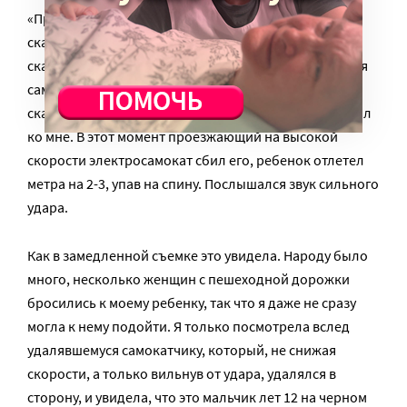
«Произошло это на детской площадке. Я сидела на
скамейке напротив, ребенок играл (площадку и
скамейку разделяет пешеходная аллея, дорожка для
самокатов и велосипедов находилась за этой
скамейкой). Ребенок выбежал с площадки и побежал
ко мне. В этот момент проезжающий на высокой
скорости электросамокат сбил его, ребенок отлетел
метра на 2-3, упав на спину. Послышался звук сильного
удара.
Как в замедленной съемке это увидела. Народу было
много, несколько женщин с пешеходной дорожки
бросились к моему ребенку, так что я даже не сразу
могла к нему подойти. Я только посмотрела вслед
удалявшемуся самокатчику, который, не снижая
скорости, а только вильнув от удара, удалялся в
сторону, и увидела, что это мальчик лет 12 на черном