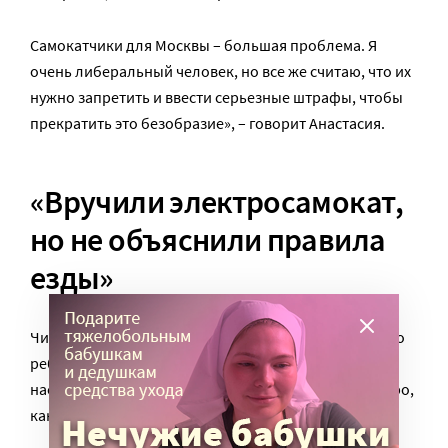
Самокатчики для Москвы – большая проблема. Я
очень либеральный человек, но все же считаю, что их
нужно запретить и ввести серьезные штрафы, чтобы
прекратить это безобразие», – говорит Анастасия.
«Вручили электросамокат,
но не объяснили правила
езды»
Чистое везение бывает не всегда. На четырехлетнего
ребенка жительницы Саратова Юлии Поздняковой
наехал ребенок чуть старше и тут же уехал так быстро,
как только смог.