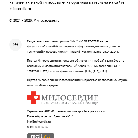
наличии активной гиперссылки на оригинал материала на сайте
miloserdie.ru
© 2024 – 2026. Милосердие.ru
Свидетельство о регистрации СМИ Эл № ФС77-57850 выдано
16+
федеральной службой по надзору в сфере связи, информационных
технологий и массовых коммуникаций (Роскомнадзор) 25.04.2014 г.
Портал Милосердие.ru использует объявления и веб-сайт для сбора не
облагаемых налогом пожертвований через РОО «Милосердие», ОГРН
1057700014679, Целевое финансирование (010), (140), (171)
Портал Милосердие.ru является одним из проектов Православной службы
помощи «Милосердие»
Учредитель: АНО «Издательский центр «Нескучный сад»
Главный редактор: Данилова Ю.К.
info@miloserdie.ru
8-499-350-05-95