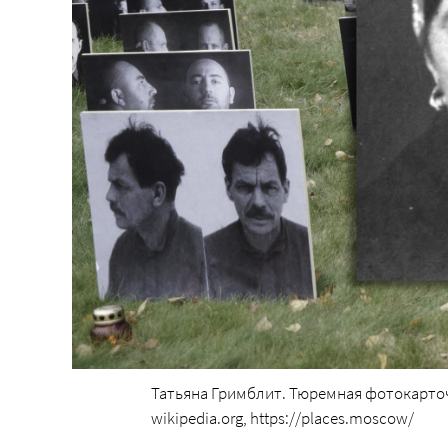
Татьяна Гримблит. Тюремная фотокарточк
wikipedia.org, https://places.moscow/