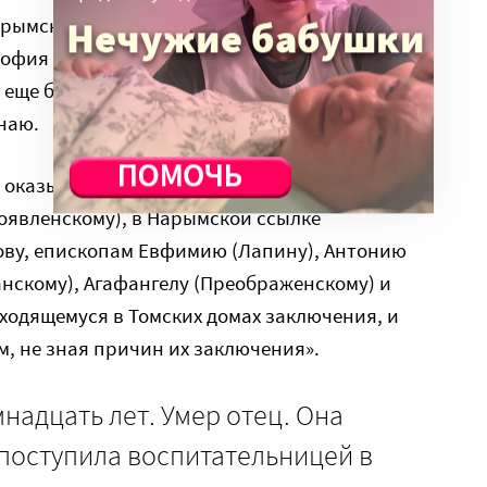
рымскую ссылку посылку весом около двух
нофия (Вихвелина). Фамилию попутчика я не
еще была послана посылка на то же имя,
наю.
я оказывала помощь священникам, в Иркутской
оявленскому), в Нарымской ссылке
ву, епископам Евфимию (Лапину), Антонию
нскому), Агафангелу (Преображенскому) и
ходящемуся в Томских домах заключения, и
, не зная причин их заключения».
емнадцать лет. Умер отец. Она
 поступила воспитательницей в