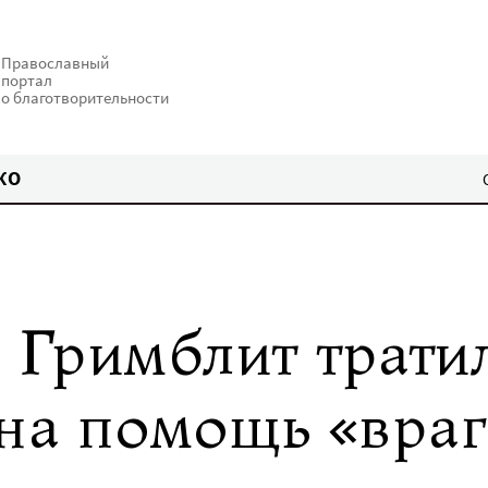
Православный
портал
о благотворительности
КО
а Гримблит трати
 на помощь «вра