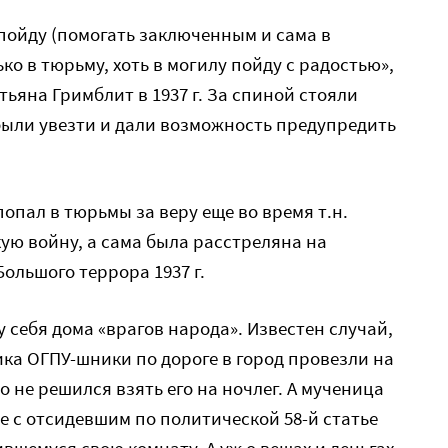
 пойду (помогать заключенным и сама в
ько в тюрьму, хоть в могилу пойду с радостью»,
ьяна Гримблит в 1937 г. За спиной стояли
были увезти и дали возможность предупредить
попал в тюрьмы за веру еще во время т.н.
ую войну, а сама была расстреляна на
ольшого террора 1937 г.
 себя дома «врагов народа». Известен случай,
ка ОГПУ-шники по дороге в город провезли на
о не решился взять его на ночлег. А мученица
е с отсидевшим по политической 58-й статье
вшемуся свою комнату. А уж о вещах и деньгах