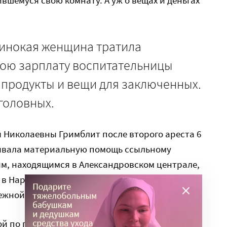
динокая женщина тратила
вою зарплату воспитательницы
 продукты и вещи для заключенных.
уголовных.
 Николаевны Гримблит после второго ареста 6
казывала материальную помощь ссыльному
ым, находящимся в Александровском централе,
 в Нарымском крае. Средства мной собирались
нежной форме, так и вещами и продуктами.
 по почте и с попутчиками, то есть с оказией.