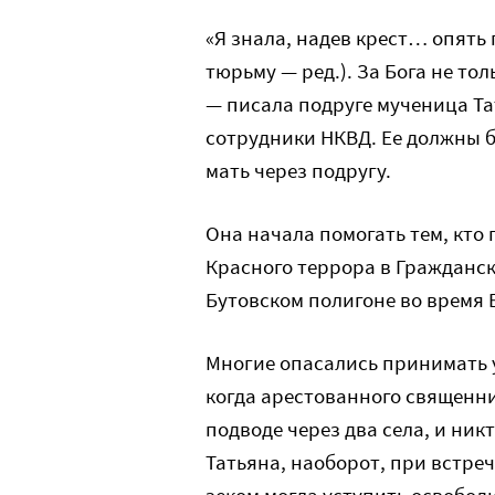
«Я знала, надев крест… опять
тюрьму — ред.). За Бога не тол
— писала подруге мученица Тат
сотрудники НКВД. Ее должны 
мать через подругу.
Она начала помогать тем, кто 
Красного террора в Гражданск
Бутовском полигоне во время Б
Многие опасались принимать у
когда арестованного священни
подводе через два села, и никт
Татьяна, наоборот, при встреч
зеком могла уступить освободи