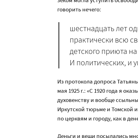
говорить нечего:
шестнадцать лет о
практически всю с
детского приюта на
И политических, и 
Из протокола допроса Татьяны
мая 1925 г.: «С 1920 года я о
духовенству и вообще ссыльн
Иркутской тюрьме и Томской и
по церквям и городу, как в де
Деньги и вещи посылались мной