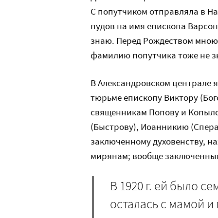
С попутчиком отправляла в На
пудов на имя епископа Варсо
знаю. Перед Рождеством мною 
фамилию попутчика тоже не з
В Александровском централе 
тюрьме епископу Виктору (Бог
священникам Попову и Копыло
(Быстрову), Иоанникию (Спера
заключенному духовенству, на
мирянам; вообще заключенным
В 1920 г. ей было с
осталась с мамой и