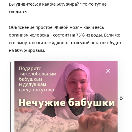
Вы удивитесь: а как же 60% жира? Что-то тут не
сходится.
Объяснение простое. Живой мозг – как и весь
организм человека – состоит на 75% из воды. Если же
его вынуть и слить жидкость, то «сухой остаток» будет
на 60% жировым.
А практический вывод
заключается в том, что для
нормальной работы мозга
человеку необходимо выпивать в
день от 2 до 3 литров воды.
Обезвоживание негативно
сказывается на всех его