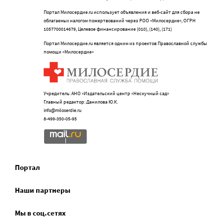
Портал Милосердие.ru использует объявления и веб-сайт для сбора не
облагаемых налогом пожертвований через РОО «Милосердие», ОГРН
1057700014679, Целевое финансирование (010), (140), (171)
Портал Милосердие.ru является одним из проектов Православной службы
помощи «Милосердие»
Учредитель: АНО «Издательский центр «Нескучный сад»
Главный редактор: Данилова Ю.К.
info@miloserdie.ru
8-499-350-05-95
Портал
Наши партнеры
Мы в соц.сетях