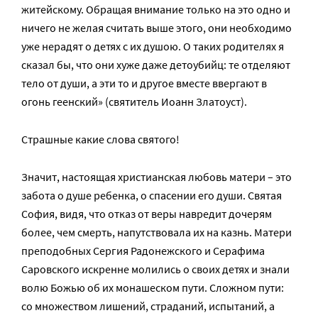
житейскому. Обращая внимание только на это одно и
ничего не желая считать выше этого, они необходимо
уже нерадят о детях с их душою. О таких родителях я
сказал бы, что они хуже даже детоубийц: те отделяют
тело от души, а эти то и другое вместе ввергают в
огонь геенский» (святитель Иоанн Златоуст).
Страшные какие слова святого!
Значит, настоящая христианская любовь матери – это
забота о душе ребенка, о спасении его души. Святая
София, видя, что отказ от веры навредит дочерям
более, чем смерть, напутствовала их на казнь. Матери
преподобных Сергия Радонежского и Серафима
Саровского искренне молились о своих детях и знали
волю Божью об их монашеском пути. Сложном пути:
со множеством лишений, страданий, испытаний, а