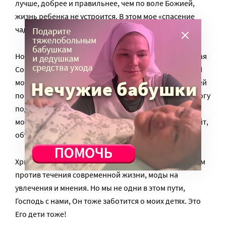
лучше, добрее и правильнее, чем по воле Божией,
жизнь ребенка не устроится. В этом мое «спасение
чадородием».
Но как мне, простой маме, это сделать? Я же не святая
София. Думаю, всем Господь дает задачи по силам. Я
могу ребенку о Боге рассказывать – могу. Могу друзей
помочь выбрать хороших, честных и добрых – да. Могу
подсказать подростку, как по совести поступить –
могу. Могу запретить фильм, мультфильм, книгу, сайт,
объяснив, чем это вредно для души.
Христианство всегда и во все времена путь во многом
против течения современной жизни, моды на
увлечения и мнения. Но мы не одни в этом пути,
Господь с нами, Он тоже заботится о моих детях. Это
Его дети тоже!