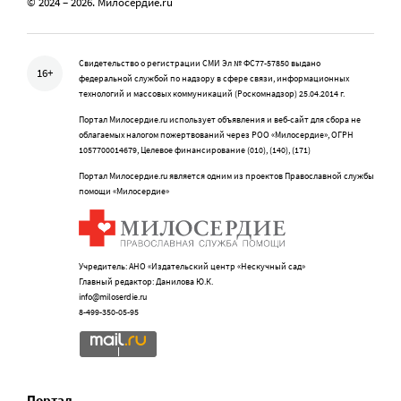
© 2024 – 2026. Милосердие.ru
Свидетельство о регистрации СМИ Эл № ФС77-57850 выдано
16+
федеральной службой по надзору в сфере связи, информационных
технологий и массовых коммуникаций (Роскомнадзор) 25.04.2014 г.
Портал Милосердие.ru использует объявления и веб-сайт для сбора не
облагаемых налогом пожертвований через РОО «Милосердие», ОГРН
1057700014679, Целевое финансирование (010), (140), (171)
Портал Милосердие.ru является одним из проектов Православной службы
помощи «Милосердие»
Учредитель: АНО «Издательский центр «Нескучный сад»
Главный редактор: Данилова Ю.К.
info@miloserdie.ru
8-499-350-05-95
Портал