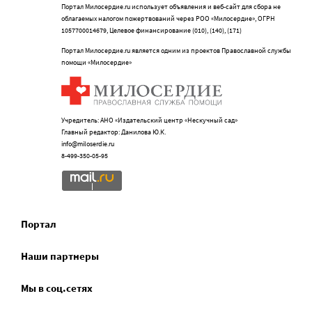
Портал Милосердие.ru использует объявления и веб-сайт для сбора не
облагаемых налогом пожертвований через РОО «Милосердие», ОГРН
1057700014679, Целевое финансирование (010), (140), (171)
Портал Милосердие.ru является одним из проектов Православной службы
помощи «Милосердие»
Учредитель: АНО «Издательский центр «Нескучный сад»
Главный редактор: Данилова Ю.К.
info@miloserdie.ru
8-499-350-05-95
Портал
Наши партнеры
Мы в соц.сетях