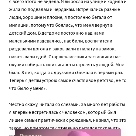
я всего этого не видела. Я выросла на улице и ходила и
жила по подвалам и чердакам. Встречались разные
люди, хорошие и плохие, я постоянно бегала от
милиции, потому что боялась, что меня вернут в
детский дом. В детдоме постоянно над нами
маленькими издевались, нас били, воспитатели
раздевали догола и закрывали в палату на замок,
наказывали едой. Старшеклассники заставляли нас
окурки собирать или сигареты стрелять у людей. Мне
было 8 лет, когда я с друзьями сбежала в первый раз.
Теперь я детям устрою самое счастливое детство, не то
что было у меня».
Честно скажу, читала со слезами. За много лет работы
я впервые встретилась с человеком, который был
лишен семьи практически с рожденья, не знал, что это
такое, но при этом так отчаянно пытался сохранить
свою семью, своих детей. Я знаю, что в большинстве