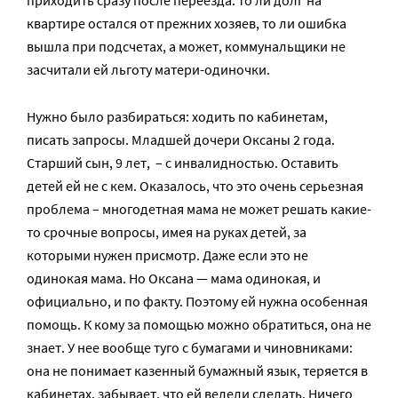
приходить сразу после переезда: то ли долг на
квартире остался от прежних хозяев, то ли ошибка
вышла при подсчетах, а может, коммунальщики не
засчитали ей льготу матери-одиночки.
Нужно было разбираться: ходить по кабинетам,
писать запросы. Младшей дочери Оксаны 2 года.
Старший сын, 9 лет, – с инвалидностью. Оставить
детей ей не с кем. Оказалось, что это очень серьезная
проблема – многодетная мама не может решать какие-
то срочные вопросы, имея на руках детей, за
которыми нужен присмотр. Даже если это не
одинокая мама. Но Оксана — мама одинокая, и
официально, и по факту. Поэтому ей нужна особенная
помощь. К кому за помощью можно обратиться, она не
знает. У нее вообще туго с бумагами и чиновниками:
она не понимает казенный бумажный язык, теряется в
кабинетах, забывает, что ей велели сделать. Ничего