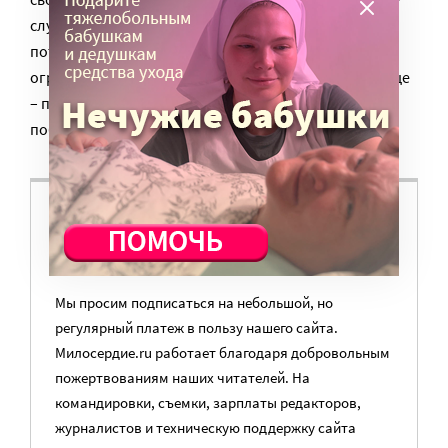
случаев этим людям не удается сохранить семью,
потому что они оказываются совершенно одни в
огромном мире, который иногда – враждебен, а чаще
– просто равнодушен. Но за Оксану мы, конечно,
поборемся.
ВАМ ВАЖНО, ЧТОБЫ РАЗГОВОР НА ЭТУ
ТЕМУ ПРОДОЛЖИЛСЯ? ПОДДЕРЖИТЕ
ПОРТАЛ!
Мы просим подписаться на небольшой, но
регулярный платеж в пользу нашего сайта.
Милосердие.ru работает благодаря добровольным
пожертвованиям наших читателей. На
командировки, съемки, зарплаты редакторов,
журналистов и техническую поддержку сайта