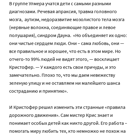
В группе Улмера учатся дети с самыми разными
диагнозами. Речевая апраксия, травма головного
мозга, аутизм, недоразвитие мозолистого тела мозга
(нервные волокна, соединяющие правое и левое
полушария), синдром Дауна. «Но объединяет их одно:
они чистые сердцем люди. Они – сама любовь, они —
все правильное и хорошее, что есть в этом мире. Но
отчего-то 99% людей не видят этого, — восклицает
Кристофер. — У каждого есть свои причуды, и это
замечательно. Плохо то, что мы даем невежеству
зеленую улицу и не оставляем ни малейшего шанса
состраданию и принятию».
И Кристофер решил изменить эти странные «правила
дорожного движения». Сам мистер Крис знает и
понимает особых детей как никто другой. Его работа –
помогать миру любить тех, кто немножко не похож на