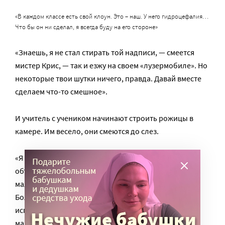
«В каждом классе есть свой клоун. Это – наш. У него гидроцефалия…
Что бы он ни сделал, я всегда буду на его стороне»
«Знаешь, я не стал стирать той надписи, — смеется
мистер Крис, — так и езжу на своем «лузермобиле». Но
некоторые твои шутки ничего, правда. Давай вместе
сделаем что-то смешное».
И учитель с учеником начинают строить рожицы в
камере. Им весело, они смеются до слез.
«Я использовал эти его шутки в учебных целях, —
объясняет Улмер. – Хорошего в них на самом деле
мало, но самое главное – он делал это без злобы.
Большинство негативных ситуаций можно
использовать в учебном процессе. И что бы этот
мальчик ни сделал, я всегда буду на его стороне».