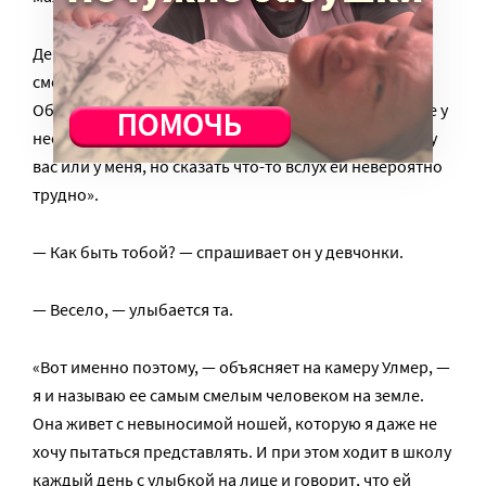
Девушку с речевой апраксией он называет самым
смелым и мужественным человеком на земле.
Объясняет зрителям, что за болезнь такая: «в голове у
нее постоянно идет тот же безмолвный диалог, что у
вас или у меня, но сказать что-то вслух ей невероятно
трудно».
— Как быть тобой? — спрашивает он у девчонки.
— Весело, — улыбается та.
«Вот именно поэтому, — объясняет на камеру Улмер, —
я и называю ее самым смелым человеком на земле.
Она живет с невыносимой ношей, которую я даже не
хочу пытаться представлять. И при этом ходит в школу
каждый день с улыбкой на лице и говорит, что ей