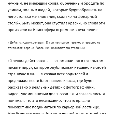
нужным, не имеющим крова, обреченным бродить по
улицам, полным людей, которые будут обращать на
него столько же внимания, сколько на фонарный
столб». Быть может, она сгустила краски, но слова эти
произвели на Кристофера огромное впечатление.
У Дейви синдром делеции. В три месяца он перенес операцию на
откркытом сердце. Ровесники называют его странным
«Я решил действовать, — вспоминает он в «открытом
письме миру», которое опубликован недавно на своей
страничке в ФБ. — Я созвал всех родителей и
предложил вести блог нашего класса, где будет
рассказано о реальных детях – с фотографиями,
видео, упоминаниями диагнозов. Они согласились. Я
понимал, что это неслыханно, что это вряд ли
поможет мне подниматься по карьерной лестнице.
Мне было все равно. Эти дети достойны того, чтобы их