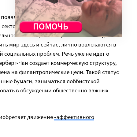
то появляется новое поколения филантропов,
сектор. Если раньше в основном состояния
льность в конце жизни, то сейчас молодые
ь мир здесь и сейчас, лично вовлекаются в
 социальных проблем. Речь уже не идет о
ерберг-Чан создает коммерческую структуру,
ена на филантропические цели. Такой статус
нные бумаги, заниматься лоббистской
вовать в обсуждении общественно важных
риобретает движение
«эффективного