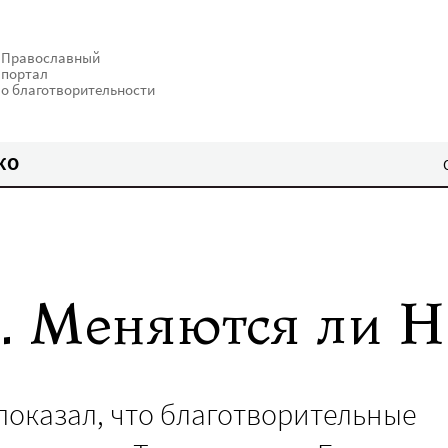
Православный
портал
о благотворительности
КО
. Меняются ли 
показал, что благотворительные