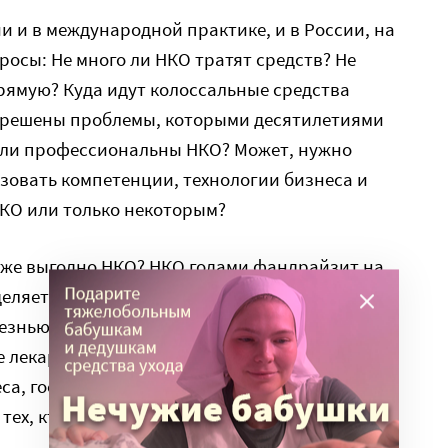
и и в международной практике, и в России, на
росы: Не много ли НКО тратят средств? Не
рямую? Куда идут колоссальные средства
не решены проблемы, которыми десятилетиями
 ли профессиональны НКО? Может, нужно
зовать компетенции, технологии бизнеса и
НКО или только некоторым?
аже выгодно НКО? НКО годами фандрайзит на
еделяет между ними брошюры, проводит
лезнью. А не правильнее ли
 лекарства от диабета, объединении усилий
са, государства и пр.? Конечно, встречный
 тех, кто еще не дожил до этого прекрасного