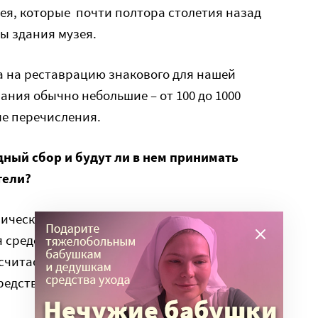
ея, которые почти полтора столетия назад
ы здания музея.
а на реставрацию знакового для нашей
ния обычно небольшие – от 100 до 1000
ые перечисления.
ный сбор и будут ли в нем принимать
тели?
рического музея это первый опыт обращения к
 средств с помощью, как сейчас принято
читаем, что именно этот проект достоин того,
редства на его реставрацию.