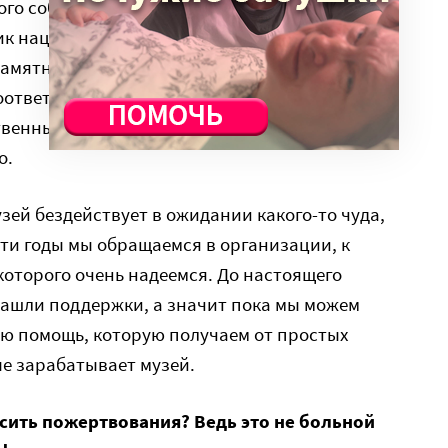
го собиралось на народные пожертвования,
ик национальным героям также возводился на
мятник на баланс в конце 2016 года,
оответствующие обязательства по сохранению
венные средства в те работы, которые
о.
узей бездействует в ожидании какого-то чуда,
эти годы мы обращаемся в организации, к
которого очень надеемся. До настоящего
ашли поддержки, а значит пока мы можем
ю помощь, которую получаем от простых
ые зарабатывает музей.
сить пожертвования? Ведь это не больной