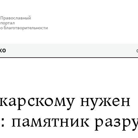
Православный
портал
о благотворительности
КО
жарскому нужен
: памятник разр