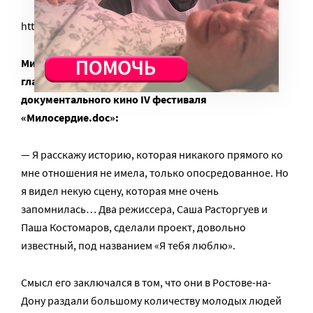
https://youtu.be/j5z2XHGKSJY
Михаил Ратгауз, кинокритик, переводчик, зам.
главного редактора Colta.ru, член жюри конкурса
документального кино IV фестиваля
«Милосердие.doc»:
— Я расскажу историю, которая никакого прямого ко
мне отношения не имела, только опосредованное. Но
я видел некую сцену, которая мне очень
запомнилась… Два режиссера, Саша Расторгуев и
Паша Костомаров, сделали проект, довольно
известный, под названием «Я тебя люблю».
Смысл его заключался в том, что они в Ростове-на-
Дону раздали большому количеству молодых людей