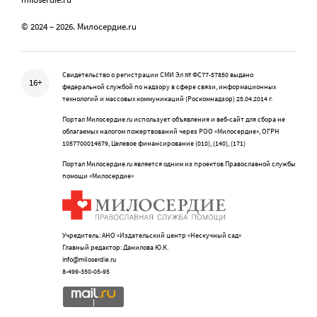
© 2024 – 2026. Милосердие.ru
Свидетельство о регистрации СМИ Эл № ФС77-57850 выдано
16+
федеральной службой по надзору в сфере связи, информационных
технологий и массовых коммуникаций (Роскомнадзор) 25.04.2014 г.
Портал Милосердие.ru использует объявления и веб-сайт для сбора не
облагаемых налогом пожертвований через РОО «Милосердие», ОГРН
1057700014679, Целевое финансирование (010), (140), (171)
Портал Милосердие.ru является одним из проектов Православной службы
помощи «Милосердие»
Учредитель: АНО «Издательский центр «Нескучный сад»
Главный редактор: Данилова Ю.К.
info@miloserdie.ru
8-499-350-05-95