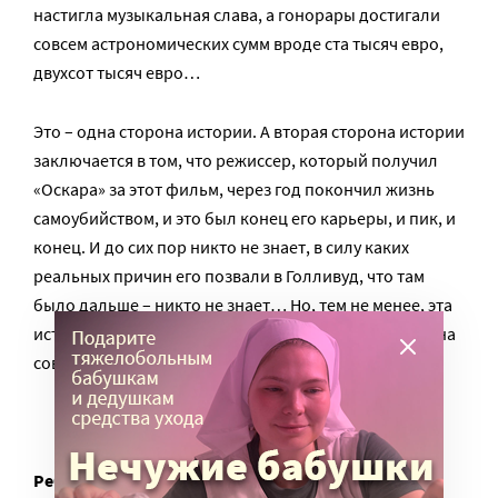
настигла музыкальная слава, а гонорары достигали
совсем астрономических сумм вроде ста тысяч евро,
двухсот тысяч евро…
Это – одна сторона истории. А вторая сторона истории
заключается в том, что режиссер, который получил
«Оскара» за этот фильм, через год покончил жизнь
самоубийством, и это был конец его карьеры, и пик, и
конец. И до сих пор никто не знает, в силу каких
реальных причин его позвали в Голливуд, что там
было дальше – никто не знает… Но, тем не менее, эта
история – про то, как фильм может вынести людей на
совершенно разные берега.
Ребята из провинции сняли кино о своей жизни