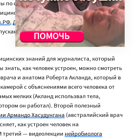
ы по своей специализации. Но есть площадки,
дицинский журналист может узнать много
и.РФ
,
Доктор на работе
, и
Форум русского
пускают и не врачей. Для пациентов есть
дицинских знаний для журналиста, который
ы знать, как человек устроен, можно смотреть
 врача и анатома Роберта Акланда, который в
 камерой с объяснениями всего человека от
амых мелких (Акланд использвал тела,
отором он работал). Второй полезный
ии Армандо Хасудунгана
(австралийский врач
няет, как устроен человек на
И третий — видеолекции
нейробиолога