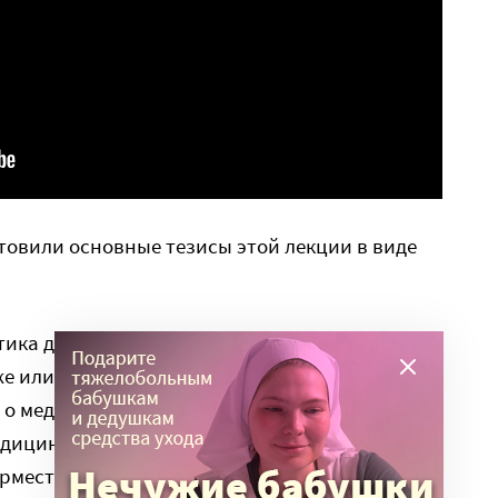
товили основные тезисы этой лекции в виде
тика для врачей и медицинская журналистика
же или разное? В России нет современного
 о медицине. Портал
Vademecum
— нишевой
едицинского бизнеса и руководителей
рместник» и «Ремедиум»- для фармацевтов, а