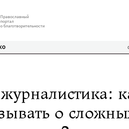
Православный
портал
о благотворительности
КО
журналистика: к
зывать о сложны