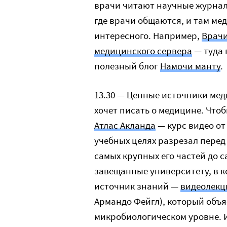
врачи читают научные журнал
где врачи общаются, и там ме
интересного. Например,
Врач
медицинского сервера
— туда 
полезный блог
Намочи манту
.
13.30 — Ценные источники ме
хочет писать о медицине. Чтоб
Атлас Акланда
— курс видео от
учебных целях разрезал перед
самых крупных его частей до с
завещанные университету, в к
источник знаний —
видеолекц
Армандо Фейгл), который объяс
микробиологическом уровне. 