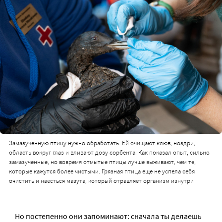
Замазученную птицу нужно обработать. Ей очищают клюв, ноздри,
область вокруг глаз и вливают дозу сорбента. Как показал опыт, сильно
замазученные, но вовремя отмытые птицы лучше выживают, чем те,
которые кажутся более чистыми. Грязная птица еще не успела себя
очистить и наесться мазута, который отравляет организм изнутри
Но постепенно они запоминают: сначала ты делаешь