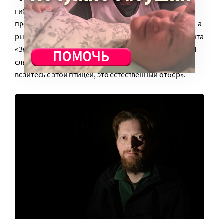
гибнут тысячи чомг. Когда начинаются
продолжительные шторма, они не могут охотиться на
рыбу и погибают от голода, – говорит эксперт проекта
«Земля касается каждого» Александр Емельянов. – Я
слышал, как один сотрудник МЧС сказал: «Ну что вы
возитесь с этой птицей, это естественный отбор».