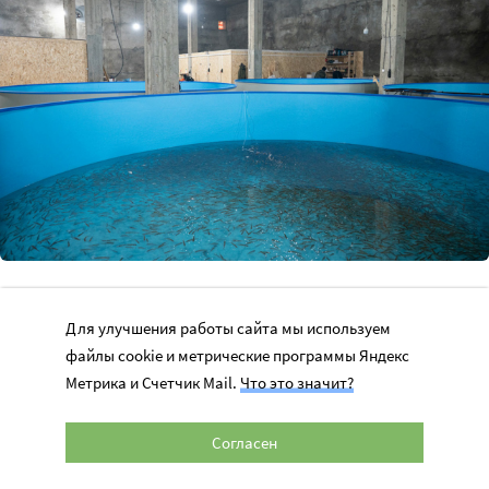
Украшение ангара – шесть лазурных бассейнов. В
Для улучшения работы сайта мы используем
прозрачно-голубой толще воды одного из них кишат
файлы cookie и метрические программы Яндекс
маленькие рыбешки и не догадываются, что сюда их
Метрика и Счетчик Mail.
Что это значит?
привезли лишь в качестве еды.
Согласен
В остальных бассейнах птицы будут восстанавливать
навыки плавания и охоты, когда окрепнут. Сейчас они