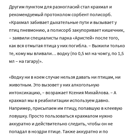
Другим пунктом для разногласий стал крахмал и
рекомендуемый протоколом сорбент полисорб.
«Крахмал забивает дыхательные пути и вызывает у
птиц пневмонию, а полисорб закупоривает кишечник,
– заявили специалисты парка «Аристей» после того,
как вся отмытая птица у них погибла. – Выжили только
те, кому мы вливали… водку (по 0,5 мл на чомгу, по 1,5
мл – на гагару)».
«Водку ни в коем случае нельзя давать ни птицам, ни
животным. Это вызовет у них алкогольную
интоксикацию, – возражает Ксения Михайлова. – А
крахмал мы в реабилитации используем давно.
Например, присыпаем им птицу, попавшую в клеевую
ловушку. Просто пользоваться крахмалом нужно
аккуратно и действительно следить, чтобы он не
попадал в ноздри птице. Также аккуратно и по