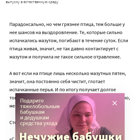
выпуску в естественную среду
Парадоксально, но чем грязнее птица, тем больше у
нее шансов на выздоровление. Те, которые сильно
испачкались мазутом, погибают в течение суток. Если
птица живая, значит, не так давно контактирует с
мазутом и получила не такое сильное отравление.
А вот если на птице лишь несколько мазутных пятен,
значит, она постоянно себя чистит, глотает
испачканные перья. И по итогу получает долгое
токсическое отравление. У таких птиц, как ни странно,
меньше шансов на выживание.
Стоит ли их спасать?
«С одной стороны, в Краснодарском крае, ежегодно