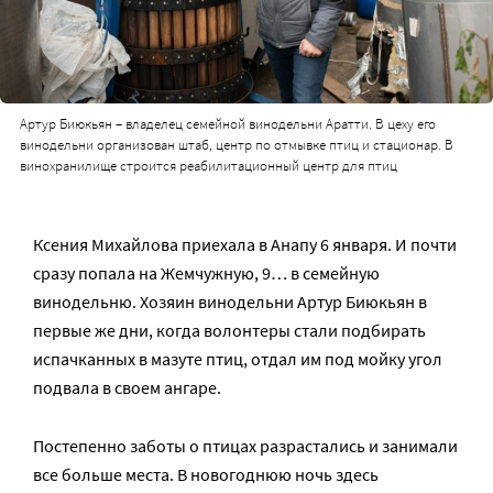
Артур Биюкьян – владелец семейной винодельни Аратти. В цеху его
винодельни организован штаб, центр по отмывке птиц и стационар. В
винохранилище строится реабилитационный центр для птиц
Ксения Михайлова приехала в Анапу 6 января. И почти
сразу попала на Жемчужную, 9… в семейную
винодельню. Хозяин винодельни Артур Биюкьян в
первые же дни, когда волонтеры стали подбирать
испачканных в мазуте птиц, отдал им под мойку угол
подвала в своем ангаре.
Постепенно заботы о птицах разрастались и занимали
все больше места. В новогоднюю ночь здесь