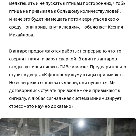
мельтешить и не пускать к птицам посторонних, чтобы
птица не привыкала к большому количеству людей.
Иначе это будет им мешать потом вернуться в свою
среду – они привыкнут к людям», – объясняет Ксения
Михайлова.
В ангаре продолжаются работы: непрерывно что-то
сверлят, пилят и варят сваркой. В один из ангаров
входит «птичья няня» в СИЗе и маске. Предварительно
стучит в дверь. «К фоновому шуму птицы привыкают.
Но если резко открывать двери, они пугаются. Мы
договорились стучать при входе – они привыкают к
сигналу. А любая сигнальная система минимизирует
стресс – это научно доказано».