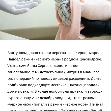
Болтуновы давно хотели переехать на Черное море.
Надоел режим «черного неба» в родном Красноярске.
У отца семейства Сергея онкологическое
заболевание. У 40-летнего сына Дмитрия в анамнезе
семь операций по поводу лицевой расщелины. Долго
подбирали подходящее местечко. Наконец продали
дом и поехали. В конце ноября они приехали в город-
курорт Анапу. А 17 декабря увидели, что из режима
«черное небо» попали в режим «черное море». Не зная
пока, какое принять решение, Татьяна с сыном Димой