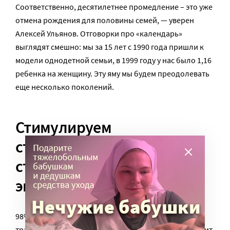
Соответственно, десятилетнее промедление – это уже
отмена рождения для половины семей, — уверен
Алексей Ульянов. Отговорки про «календарь»
выглядят смешно: мы за 15 лет с 1990 года пришли к
модели однодетной семьи, в 1999 году у нас было 1,16
ребенка на женщину. Эту яму мы будем преодолевать
еще несколько поколений.
Стимулируем
строительство –
стимулируем всю
экономику
98% тех семей, кто получает материнский капитал,
тратят их на жилье
(это может быть ипотечный кредит,