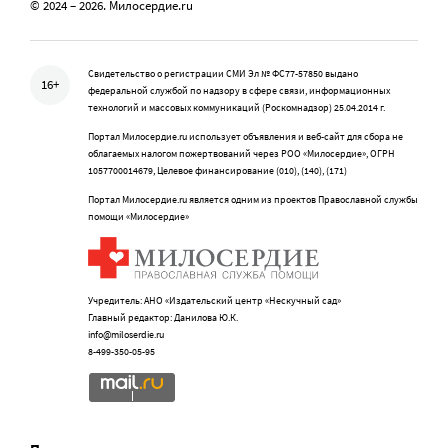
© 2024 – 2026. Милосердие.ru
Свидетельство о регистрации СМИ Эл № ФС77-57850 выдано
16+
федеральной службой по надзору в сфере связи, информационных
технологий и массовых коммуникаций (Роскомнадзор) 25.04.2014 г.
Портал Милосердие.ru использует объявления и веб-сайт для сбора не
облагаемых налогом пожертвований через РОО «Милосердие», ОГРН
1057700014679, Целевое финансирование (010), (140), (171)
Портал Милосердие.ru является одним из проектов Православной службы
помощи «Милосердие»
Учредитель: АНО «Издательский центр «Нескучный сад»
Главный редактор: Данилова Ю.К.
info@miloserdie.ru
8-499-350-05-95