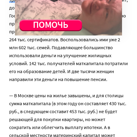
достройка жилья). Зампредседателя комитета
Госдумы по вопросам семьи
Ирина Соколова
недавно
привела статистику: на 1 августа текущего года по
программе выплачено 901 млрд руб., выдано 5 млн
264 тыс. сертификатов. Воспользовались ими уже 2
млн 602 тыс. семей. Подавляющее большинство
использовали деньги на улучшение жилищных
условий. 142 тыс. получателей маткапитала потратили
его на образование детей. И две тысячи женщин
направили эти деньги на повышение пенсии.
— В Москве цены на жилье завышены, и для столицы
сумма маткапитала (в этом году он составляет 430 тыс.
руб., в следующем составит 453 тыс. руб.) не будет
решающей для покупки квартиры, но может
сократить или облегчить выплату ипотеки. А в
сельской местности материнский капитал может