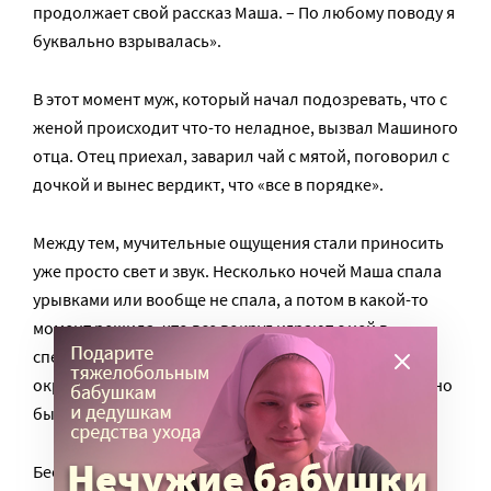
продолжает свой рассказ Маша. – По любому поводу я
буквально взрывалась».
В этот момент муж, который начал подозревать, что с
женой происходит что-то неладное, вызвал Машиного
отца. Отец приехал, заварил чай с мятой, поговорил с
дочкой и вынес вердикт, что «все в порядке».
Между тем, мучительные ощущения стали приносить
уже просто свет и звук. Несколько ночей Маша спала
урывками или вообще не спала, а потом в какой-то
момент решила, что все вокруг играют с ней в
специальную интеллектуальную игру. Во всем
окружающем она видела знаки, смысл которых нужно
было разгадать.
Беспокойное состояние Маши не укрылось от