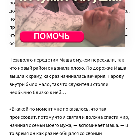
родственников — отец снова приехал и предложил
дочери поехать домой к родителям. Маша отказалась,
но отпустила внука к бабушке и дедушке, немного
проводила родных от подъезда, и уже развернулась,
чтобы идти домой, но… В этот момент свет как-то по-
особенному лег на дорожку, это точно был знак!
Незадолго перед этим Маша с мужем переехали, так
что новый район она знала плохо. По дорожке Маша
вышла к храму, как раз начиналась вечерня. Народу
внутри было мало, так что служители стояли
необычно близко к ней…
«В какой-то момент мне показалось, что так
происходит, потому что я святая и должна спасти мир,
начиная с семьи моего мужа, — вспоминает Маша. — В
то время он как раз не общался со своими