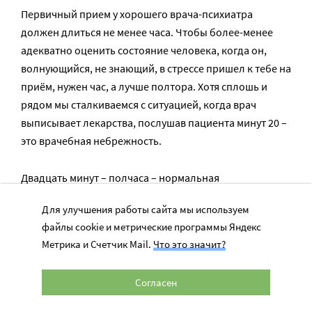
Первичный прием у хорошего врача-психиатра
должен длиться не менее часа. Чтобы более-менее
адекватно оценить состояние человека, когда он,
волнующийся, не знающий, в стрессе пришел к тебе на
приём, нужен час, а лучше полтора. Хотя сплошь и
рядом мы сталкиваемся с ситуацией, когда врач
выписывает лекарства, послушав пациента минут 20 –
это врачебная небрежность.
Двадцать минут – полчаса – нормальная
продолжительность для повторных приемов. Здесь
Для улучшения работы сайта мы используем
не стоит ожидать, что психиатр будет разбираться в
файлы cookie и метрические программы Яндекс
ваших душевных сложностях подробно, как психолог
Метрика и Счетчик Mail.
Что это значит?
или психотерапевт. Задача врача – выписать вам
таблетки.
Согласен
Второе. Врач выписывает назначение. Препараты в