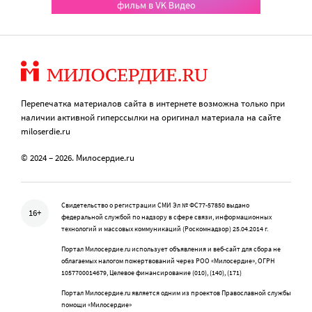
Перепечатка материалов сайта в интернете возможна только при
наличии активной гиперссылки на оригинал материала на сайте
miloserdie.ru
© 2024 – 2026. Милосердие.ru
Свидетельство о регистрации СМИ Эл № ФС77-57850 выдано
16+
федеральной службой по надзору в сфере связи, информационных
технологий и массовых коммуникаций (Роскомнадзор) 25.04.2014 г.
Портал Милосердие.ru использует объявления и веб-сайт для сбора не
облагаемых налогом пожертвований через РОО «Милосердие», ОГРН
1057700014679, Целевое финансирование (010), (140), (171)
Портал Милосердие.ru является одним из проектов Православной службы
помощи «Милосердие»