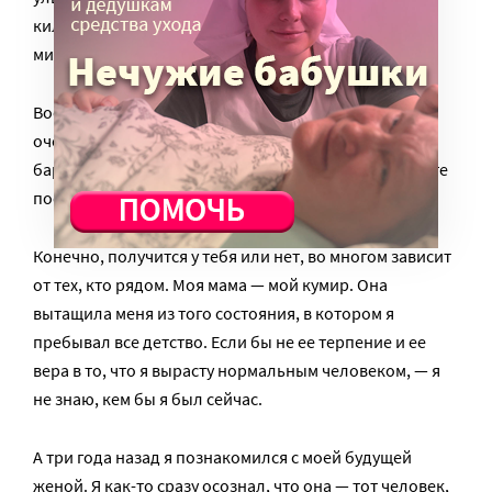
километров по степям Казахстана — за 7 часов, 7
минут, при жаре +35.
Вообще человек настолько гибкое существо, что
очень многие его цели могут быть достигнуты, а
барьеры — сломаны. Главное — найти то, чему хотите
посвятить жизнь и не бояться страданий.
Конечно, получится у тебя или нет, во многом зависит
от тех, кто рядом. Моя мама — мой кумир. Она
вытащила меня из того состояния, в котором я
пребывал все детство. Если бы не ее терпение и ее
вера в то, что я вырасту нормальным человеком, — я
не знаю, кем бы я был сейчас.
А три года назад я познакомился с моей будущей
женой. Я как-то сразу осознал, что она — тот человек,