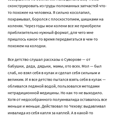
сконструировать из груды поломанных запчастей что-
то похожее на человека. Я сильно косолапил,
похрамывал, боролся с плоскостопием, шишками на
коленях. Через годы мои колени все же приобрели
приблизительно нужный формат, для чего мне
пришлось какое-то время передвигаться в чем-то
похожем на колодки.
Все детство слушал рассказы о Суворове — от
бабушки, деда, дядьки, мамы, ото всех. Мол — был
слаб, но взял себя в кулак и сделал себя сильным и
великим. И я все детство пытался взять себя в кулак —
обливался ледяной водой, пользовался методами
нетрадиционной медицины. Но как-то не выходило.
Хотя от недособранного полуинвалида оставалось все
меньше и меньше. Действовал по Чехову: выдавливал
инвалида из себя капля за каплей. А в какой-то