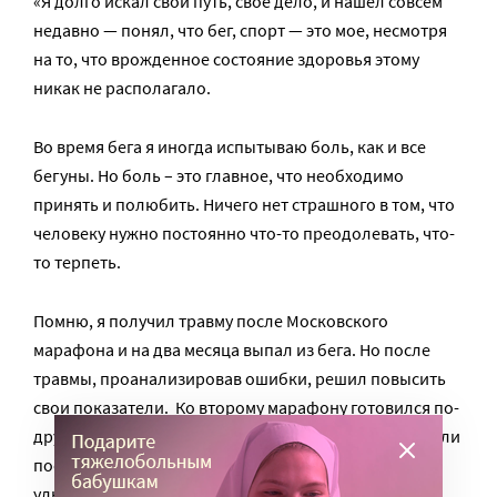
«Я долго искал свой путь, свое дело, и нашел совсем
недавно — понял, что бег, спорт — это мое, несмотря
на то, что врожденное состояние здоровья этому
никак не располагало.
Во время бега я иногда испытываю боль, как и все
бегуны. Но боль – это главное, что необходимо
принять и полюбить. Ничего нет страшного в том, что
человеку нужно постоянно что-то преодолевать, что-
то терпеть.
Помню, я получил травму после Московского
марафона и на два месяца выпал из бега. Но после
травмы, проанализировав ошибки, решил повысить
свои показатели. Ко второму марафону готовился по-
другому и пробежал его на отлично! Через две недели
после второго марафона я пробежал свой первый
ультрамарафон — Тенгри Ультра Трейл, 56