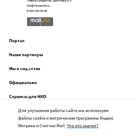
Главный редактор: Данилова Ю.К.
info@miloserdie.ru
8-499-350-05-95
Портал
Наши партнеры
Мы в соц.сетях
Официально
Сервисы для НКО
Спецпроекты
Для улучшения работы сайта мы используем
файлы cookie и метрические программы Яндекс
Социальное служение
Метрика и Счетчик Mail.
Что это значит?