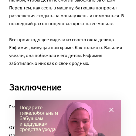
Перед тем, как сесть в машину, батюшка попросил
разрешения сходить на могилу жены и помолиться. В
последний раз он поцеловал крест на ее могиле.
Все происходящее видела из своего окна девица
Евфимия, живущая при храме. Как только о. Василия
увезли, она побежала к его детям. Евфимия
заботилась о них как о своих родных.
Заключение
Протоиерей Василий Максимов. Москва. Тюрьма НКВД, 1937 г
Отец Василий был отправлен в заключение в
Орехово-Зуевскую тюрьму. Нашлись лжесвидетели,