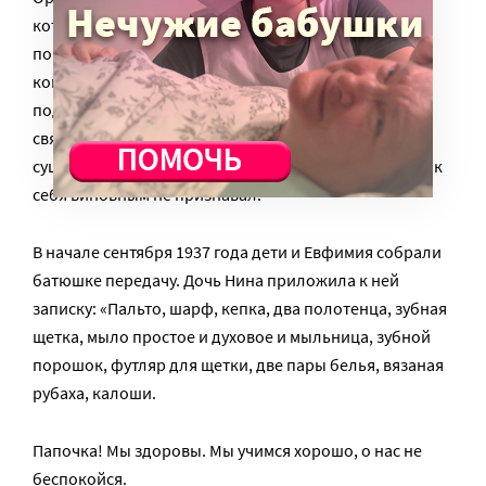
которые дали необходимые для следователей
показания. На допросе батюшку обвиняли в
контрреволюционной агитации, в материальной
поддержке освободившихся из заключения
священников, в негативном отношении к
существующему государственному строю. Священник
себя виновным не признавал.
В начале сентября 1937 года дети и Евфимия собрали
батюшке передачу. Дочь Нина приложила к ней
записку: «Пальто, шарф, кепка, два полотенца, зубная
щетка, мыло простое и духовое и мыльница, зубной
порошок, футляр для щетки, две пары белья, вязаная
рубаха, калоши.
Папочка! Мы здоровы. Мы учимся хорошо, о нас не
беспокойся.