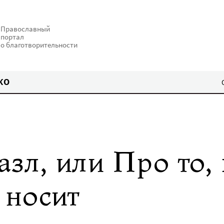
Православный
портал
о благотворительности
КО
зл, или Про то,
 носит