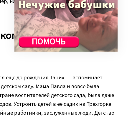
мер, надулись почему-то. Прошло немножко
акомился в детском саду
ся еще до рождения Тани». — вспоминает
 детском саду. Мама Павла и вовсе была
тране воспитателей детского сада, была даже
ов. Устроить детей в ее садик на Трехгорке
ийные работники, заслуженные люди. Детство