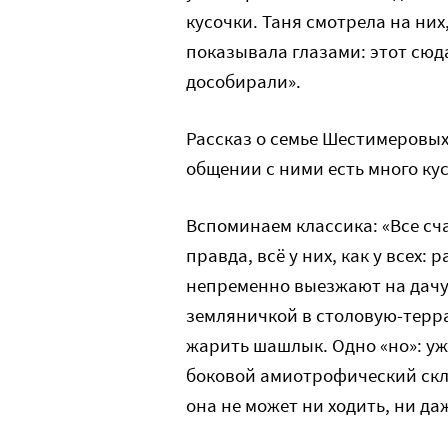
кусочки. Таня смотрела на них,
показывала глазами: этот сюда,
дособирали».
Рассказ о семье Шестимеровых 
общении с ними есть много кус
Вспоминаем классика: «Все сча
правда, всё у них, как у всех:
непременно выезжают на дачу.
земляничкой в столовую-терра
жарить шашлык. Одно «но»: уже
боковой амиотрофический скл
она не может ни ходить, ни да