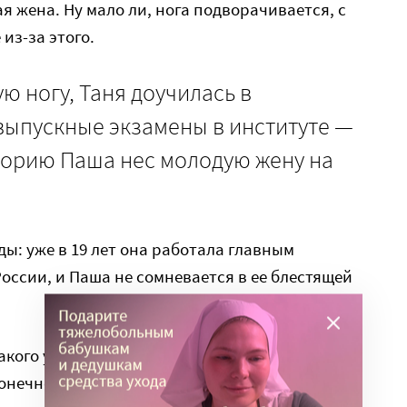
 жена. Ну мало ли, нога подворачивается, с
из-за этого.
ю ногу, Таня доучилась в
выпускные экзамены в институте —
торию Паша нес молодую жену на
ы: уже в 19 лет она работала главным
оссии, и Паша не сомневается в ее блестящей
кого у нас нет, — говорит Павел. — Все
ечно, бывает, что устаем друг от друга, мы