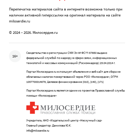
Перепечатка материалов сайта в интернете возможна только при
наличии активной гиперссылки на оригинал материала на сайте
miloserdie.ru
© 2024 – 2026. Милосердие.ru
Свидетельство о регистрации СМИ Эл № ФС77-57850 выдано
16+
федеральной службой по надзору в сфере связи, информационных
технологий и массовых коммуникаций (Роскомнадзор) 25.04.2014 г.
Портал Милосердие.ru использует объявления и веб-сайт для сбора не
облагаемых налогом пожертвований через РОО «Милосердие», ОГРН
1057700014679, Целевое финансирование (010), (140), (171)
Портал Милосердие.ru является одним из проектов Православной службы
помощи «Милосердие»
Учредитель: АНО «Издательский центр «Нескучный сад»
Главный редактор: Данилова Ю.К.
info@miloserdie.ru