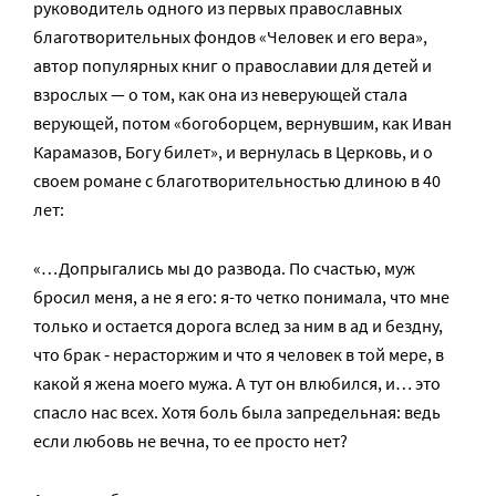
руководитель одного из первых православных
благотворительных фондов «Человек и его вера»,
автор популярных книг о православии для детей и
взрослых — о том, как она из неверующей стала
верующей, потом «богоборцем, вернувшим, как Иван
Карамазов, Богу билет», и вернулась в Церковь, и о
своем романе с благотворительностью длиною в 40
лет:
«…Допрыгались мы до развода. По счастью, муж
бросил меня, а не я его: я-то четко понимала, что мне
только и остается дорога вслед за ним в ад и бездну,
что брак ‑ нерасторжим и что я человек в той мере, в
какой я жена моего мужа. А тут он влюбился, и… это
спасло нас всех. Хотя боль была запредельная: ведь
если любовь не вечна, то ее просто нет?