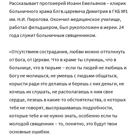
Рассказывает протоиерей Иоанн Емельянов – клирик
больничного храма блгв.царевича Димитрия в ГКБ №1
им. Н.И. Пирогова. Окончил медицинское училище,
работал фельдшером, был рукоположен в иереи. 24
года служит больничным священником.
«Отсутствием сострадания, любви можно оттолкнуть
от Бога, от Церкви. Что в храме ты служишь, что в
больнице, что в тюрьме – если ты людей не любишь и
Богу не молишься, не умеешь с людьми общаться,
корысти ради это делаешь и берешь с них деньги, не
хочешь их слушать, не располагаешь к ним свое
сердце, лезешь в какие-то обстоятельства, о которых
тебе не говорят, выспрашиваешь подробности,
которые тебе и не нужно знать, особенно если ты
молодой священник – то, понятно, это будут твои
основные ошибки.