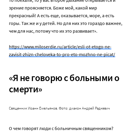
зрение проясняется. Боже мой, какой мир
прекрасный! А есть еще, оказывается, море, а есть
горы. Так же и у детей. Но для них это гораздо важнее,
чем для нас, потому что их это развивает».
https://www.miloserdie.ru/article/esli-ot-etogo-ne-
zavisit-zhizn-cheloveka-to-pro-eto-mozhno-ne-picat/
«Я не говорю с больными о
смерти»
Священник Иоанн Емельянов. Фото: диакон Андрей Радкевич
О чем говорят люди с больничным священником?