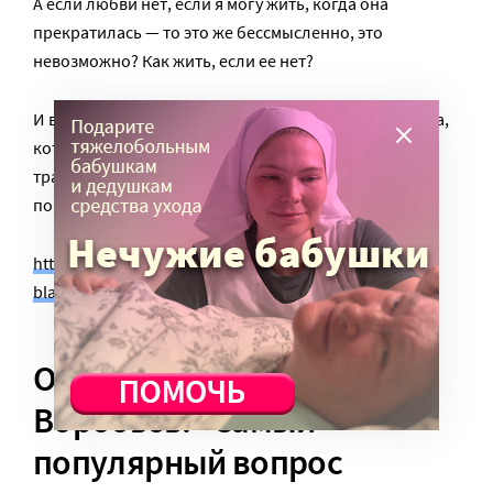
А если любви нет, если я могу жить, когда она
прекратилась — то это же бессмысленно, это
невозможно? Как жить, если ее нет?
И вот в этом полном тупике я, как умирающая собака,
которая инстинктом находит нужную для спасения
травку, я поняла, что выживу, только если смогу
помогать тем, кому хуже, чем мне»:
https://www.miloserdie.ru/article/roman-s-
blagotvoritelnostyu-dlinoj-40-let/
Онколог Николай
Воробьев: «Самый
популярный вопрос