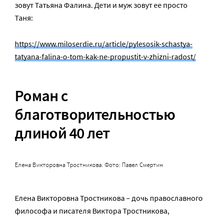
зовут Татьяна Фалина. Дети и муж зовут ее просто
Таня:
https://www.miloserdie.ru/article/pylesosik-schastya-
tatyana-falina-o-tom-kak-ne-propustit-v-zhizni-radost/
Роман с
благотворительностью
длиной 40 лет
Елена Викторовна Тростникова. Фото: Павел Смертин
Елена Викторовна Тростникова – дочь православного
философа и писателя Виктора Тростникова,