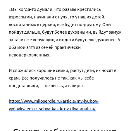
«Мы когда-то думали, что раз мы крестились
взрослыми, начинали с нуля, то у наших детей,
воспитанных в церкви, все будет по-другому. Они
пойдут дальше, будут более духовными, выйдут замуж
за таких же верующих, а их дети будут еще духовнее. А
оба мои зятя из семей практически
невоцерковленных.
И сложились хорошие семьи, растут дети, их носят в
храм. Все получилось не так, как мы себе
представляли, — не ввысь, а вширь»:
https://www.miloserdie.ru/article/my-lyubov-
vydavlivaem-iz-sebya-kak-krov-dlya-analiza/