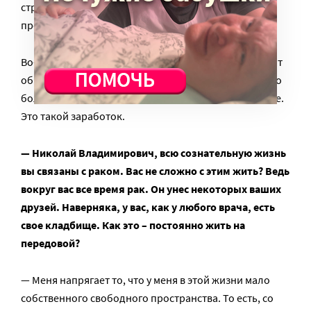
страховых компаний, жестко контролирующих
процесс. А здесь аудита гораздо меньше.
Во-вторых, можно выставить любой коэффициент от
обычного прайса. Не любой, конечно, но достаточно
большой. И человек будет платить в 2-3 раза больше.
Это такой заработок.
— Николай Владимирович, всю сознательную жизнь
вы связаны с раком. Вас не сложно с этим жить? Ведь
вокруг вас все время рак. Он унес некоторых ваших
друзей. Наверняка, у вас, как у любого врача, есть
свое кладбище. Как это – постоянно жить на
передовой?
— Меня напрягает то, что у меня в этой жизни мало
собственного свободного пространства. То есть, со