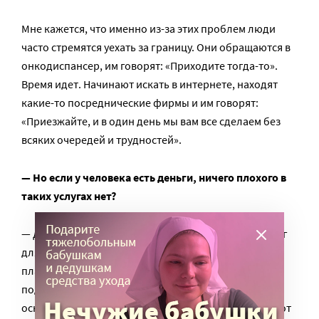
Мне кажется, что именно из-за этих проблем люди
часто стремятся уехать за границу. Они обращаются в
онкодиспансер, им говорят: «Приходите тогда-то».
Время идет. Начинают искать в интернете, находят
какие-то посреднические фирмы и им говорят:
«Приезжайте, и в один день мы вам все сделаем без
всяких очередей и трудностей».
— Но если у человека есть деньги, ничего плохого в
таких услугах нет?
— Да, конечно. Но мы знаем, что это заработок денег
для посредников и для врачей. Потому что эти
платные услуги, они, во-первых, гораздо меньше
подвергаются какому-то аудиту, потому что аудит, в
основном, происходит с теми, кто получает деньги от