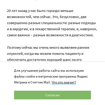
20 лет назад у нас было гораздо меньше
возможностей, чем сейчас. Это, безусловно, две
совершенно разные специальности: разные подходы
и в хирургии, и в лекарственной терапии, и, наверное,
самое важное – разные возможности в диагностике.
Поэтому сейчас мы очень много выявляем ранних
опухолей, когда мы можем помочь пациенту и
обеспечить достаточно хороший шанс на его
выздоровление. Раньше такого не было.
Для улучшения работы сайта мы используем
файлы cookie и метрические программы Яндекс
Раньше возможности диагностики были очень
Метрика и Счетчик Mail.
Что это значит?
ограничены, маленькие опухоли было сложно
выявить. И поэтому, когда уже ставился диагноз «рак»,
Согласен
я думаю, он был на крайней стадии. Это был приговор.