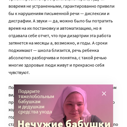
вовремя не устраненными, гарантированно привели
бы к нарушениям письменной речи — дислексии и
дисграфии. А звуки — да, можно было бы потратить
время на их постановку и автоматизацию, но я
отдавала себе отчет, что при дизартрии эта работа
затянется на месяцы а, возможно, и годы. А сроки
поджимают — школа близится, речь ребенка
абсолютно разборчива и понятна, с такой речью
многие здоровые люди живут и прекрасно себя
чувствуют.
Поэтому на повестке дня — рука и письмо, работы там
виделось очень много, и мы ее начали. Но мама
продолжала волноваться, и дело кончилось тем, что
ходить ко мне они перестали. Но, спустя почти два
года, вернулись, когда проблемы девочки в школе
стали совершенно очевидны, а другой логопед шел по