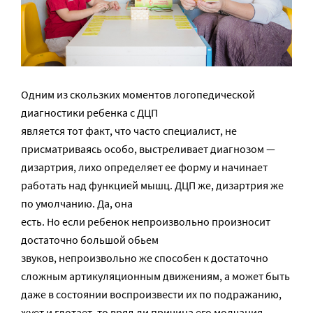
Одним из скользких моментов логопедической
диагностики ребенка с ДЦП
является тот факт, что часто специалист, не
присматриваясь особо, выстреливает диагнозом —
дизартрия, лихо определяет ее форму и начинает
работать над функцией мышц. ДЦП же, дизартрия же
по умолчанию. Да, она
есть. Но если ребенок непроизвольно произносит
достаточно большой обьем
звуков, непроизвольно же способен к достаточно
сложным артикуляционным движениям, а может быть
даже в состоянии воспроизвести их по подражанию,
жует и глотает, то вряд ли причина его молчания —