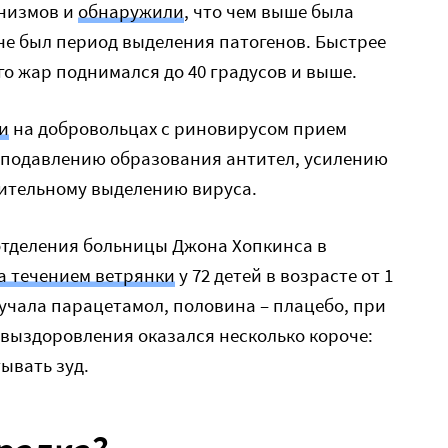
анизмов и
обнаружили
, что чем выше была
оче был период выделения патогенов. Быстрее
ого жар поднимался до 40 градусов и выше.
и
на добровольцах с риновирусом прием
подавлению образования антител, усилению
лительному выделению вируса.
отделения больницы Джона Хопкинса в
а течением ветрянки
у 72 детей в возрасте от 1
лучала парацетамол, половина – плацебо, при
 выздоровления оказался несколько короче:
ывать зуд.