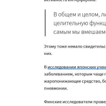
В общем и целом, 
целительную функци
самым мы вмешаемс
Этому тоже немало свидетельс
них.
В
исследовании японских уче
заболеванием, которым чаще 
жаропонижающее средство, бо
пневмонии.
Финские исследователи провер