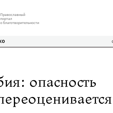
Православный
портал
о благотворительности
КО
ия: опасность
переоценивается