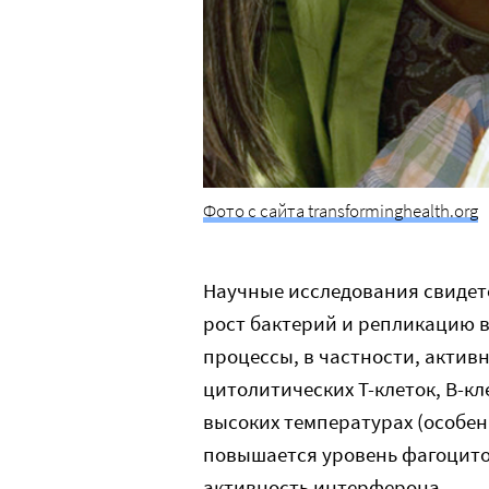
Фото с сайта transforminghealth.org
Научные исследования свидете
рост бактерий и репликацию 
процессы, в частности, активно
цитолитических Т-клеток, В-кл
высоких температурах (особен
повышается уровень фагоцито
активность интерферона.